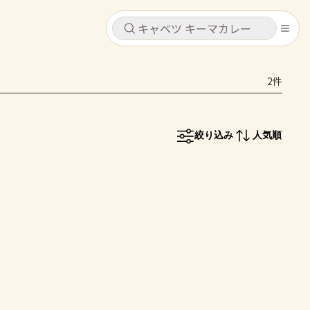
キャンセル
キャンセル
2件
シピ
コンテンツ
ログインするとレシピを保存できます
ログイン
新規登録
絞り込み
人気順
レシピ
ホーム
なす
トマト
とうもろこし
ピーマン
みょうが
コンテンツ
レシピ
トーク