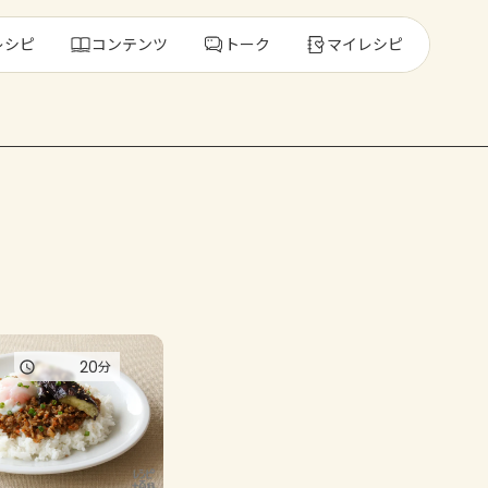
レシピ
コンテンツ
トーク
マイレシピ
レ
人気の食材・
きゅうり
ゴーヤ
20
分