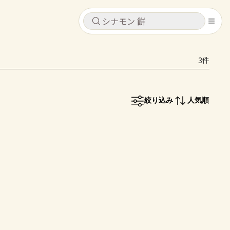
キャンセル
キャンセル
3件
シピ
コンテンツ
ログインするとレシピを保存できます
ログイン
新規登録
絞り込み
人気順
レシピ
ホーム
なす
トマト
とうもろこし
ピーマン
みょうが
コンテンツ
レシピ
トーク