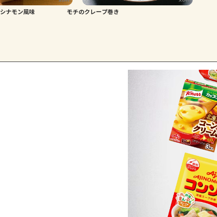
 シナモン風味
モチのクレープ巻き