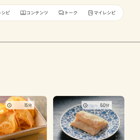
レシピ
コンテンツ
トーク
マイレシピ
レ
人気の食材・
きゅうり
ゴーヤ
15
50
分
分