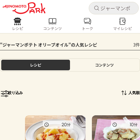
キャ
キャ
レシピ
コンテンツ
トーク
マイレシピ
レシピ
コンテンツ
ログインするとレシピを保存できます
"ジャーマンポテト オリーブオイル"の人気レシピ
3件
ログイン
新規登録
人気の食材・レシピ
レシピ
コンテンツ
ホーム
きゅうり
なす
トマト
とうもろこし
ピーマン
みょうが
ゴーヤ
コンテンツ
絞り込み
人気順
レシピ
トーク
20
10
分
分