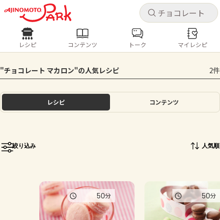
キャ
キャ
レシピ
コンテンツ
トーク
マイレシピ
レシピ
コンテンツ
ログインするとレシピを保存できます
"チョコレート マカロン"の人気レシピ
2件
ログイン
新規登録
人気の食材・レシピ
レシピ
コンテンツ
ホーム
きゅうり
なす
トマト
とうもろこし
ピーマン
みょうが
ゴーヤ
コンテンツ
絞り込み
人気順
レシピ
トーク
50
50
分
分