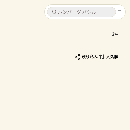
キャンセル
キャンセル
2件
シピ
コンテンツ
ログインするとレシピを保存できます
ログイン
新規登録
絞り込み
人気順
レシピ
ホーム
なす
トマト
とうもろこし
ピーマン
みょうが
コンテンツ
レシピ
トーク