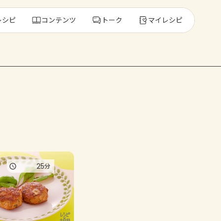
レシピ
コンテンツ
トーク
マイレシピ
レ
人気の食材・
きゅうり
ゴーヤ
25
分