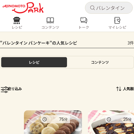
キャ
キャ
レシピ
コンテンツ
トーク
マイレシピ
レシピ
コンテンツ
ログインするとレシピを保存できます
"バレンタイン パンケーキ"の人気レシピ
3件
ログイン
新規登録
人気の食材・レシピ
レシピ
コンテンツ
ホーム
きゅうり
なす
トマト
とうもろこし
ピーマン
みょうが
ゴーヤ
コンテンツ
絞り込み
人気順
レシピ
トーク
75
25
分
分