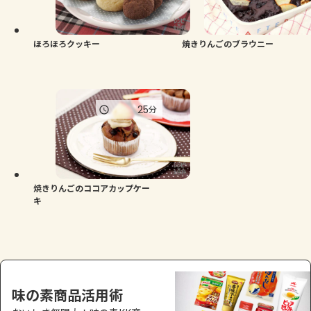
よくあるお問い合わせ
お買い物
ほろほろクッキー
焼きりんごのブラウニー
AJINOMOTO PARK とは
25
分
焼きりんごのココアカップケー
キ
味の素商品活用術