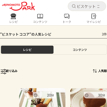
キャ
キャ
レシピ
コンテンツ
トーク
マイレシピ
レシピ
コンテンツ
ログインするとレシピを保存できます
"ビスケット ココア"の人気レシピ
3件
ログイン
新規登録
人気の食材・レシピ
レシピ
コンテンツ
ホーム
きゅうり
なす
トマト
とうもろこし
ピーマン
みょうが
ゴーヤ
コンテンツ
絞り込み
人気順
レシピ
トーク
20
30
分
分