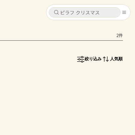
キャンセル
キャンセル
2件
シピ
コンテンツ
ログインするとレシピを保存できます
ログイン
新規登録
絞り込み
人気順
レシピ
ホーム
なす
トマト
とうもろこし
ピーマン
みょうが
コンテンツ
レシピ
トーク