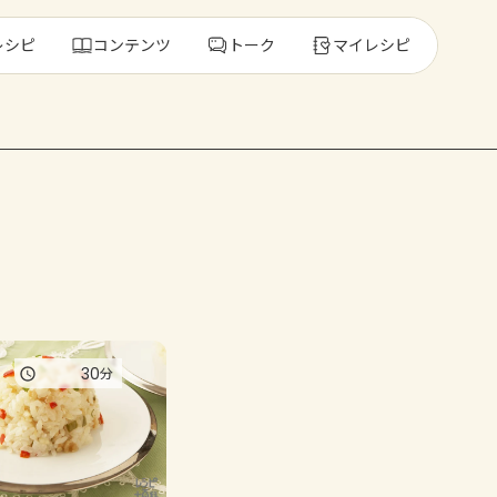
レシピ
コンテンツ
トーク
マイレシピ
レ
人気の食材・
きゅうり
ゴーヤ
30
分