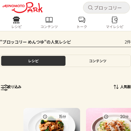
キャ
キャ
レシピ
コンテンツ
トーク
マイレシピ
レシピ
コンテンツ
ログインするとレシピを保存できます
"ブロッコリー めんつゆ"の人気レシピ
2件
ログイン
新規登録
人気の食材・レシピ
レシピ
コンテンツ
ホーム
きゅうり
なす
トマト
とうもろこし
ピーマン
みょうが
ゴーヤ
コンテンツ
絞り込み
人気順
レシピ
トーク
15
20
分
分