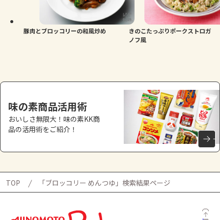
よくあるお問い合わせ
お買い物
豚肉とブロッコリーの和風炒め
きのこたっぷりポークストロガ
ノフ風
AJINOMOTO PARK とは
味の素商品活用術
おいしさ無限大！味の素KK商
品の活用術をご紹介！
TOP
「ブロッコリー めんつゆ」検索結果ページ