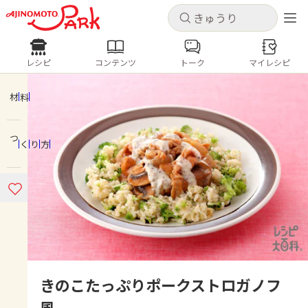
キャンセル
キャンセル
レシピ
コンテンツ
トーク
マイレシピ
レシピ
コンテンツ
ログインするとレシピを保存できます
ログイン
新規登録
材料
人気の食材・レシピ
つくり方
ホーム
きゅうり
なす
トマト
とうもろこし
ピーマン
みょうが
ゴーヤ
コンテンツ
レシピ
トーク
きのこたっぷりポークストロガノフ
風