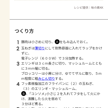
レシピ提供：味の素KK
つくり方
1
豚肉は小さめに切り、
をもみ込んでおく。
Ａ
2
玉ねぎは
薄切り
にして耐熱容器に入れてラップをかけ
ずに、
電子レンジ（６００Ｗ）で３分加熱する。
3
エリンギは３ｃｍ長さに切り、マッシュルームととも
に３ｍｍ幅に切る。
ブロッコリーは小房に分け、ゆでてザルに取り、５ｍ
ｍ程度に粗
みじん切り
する。
4
フッ素樹脂加工のフライパンに（２）の玉ねぎ、
（３）のエリンギ・マッシュルーム、
、｢コンソメ｣小さじ２を入れてフタをして火にか
Ｂ
け、沸騰したら火を弱めて
３分ほど煮る。