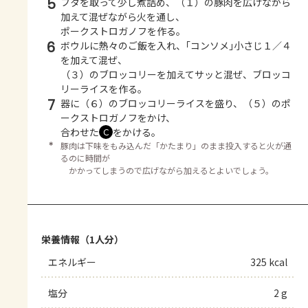
5
フタを取って少し煮詰め、（１）の豚肉を広げながら
加えて混ぜながら火を通し、
ポークストロガノフを作る。
6
ボウルに熱々のご飯を入れ、｢コンソメ｣小さじ１／４
を加えて混ぜ、
（３）のブロッコリーを加えてサッと混ぜ、ブロッコ
リーライスを作る。
7
器に（６）のブロッコリーライスを盛り、（５）のポ
ークストロガノフをかけ、
合わせた
をかける。
Ｃ
＊
豚肉は下味をもみ込んだ「かたまり」のまま投入すると火が通
るのに時間が
かかってしまうので広げながら加えるとよいでしょう。
栄養情報（1人分）
エネルギー
325 kcal
塩分
2 g