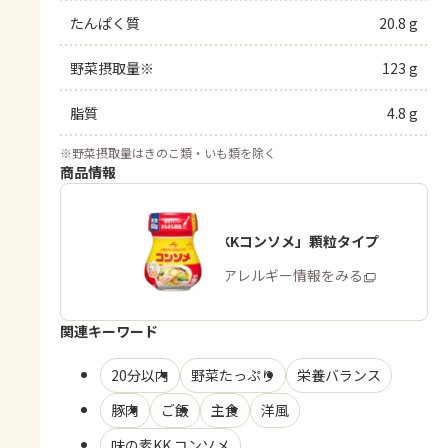
たんぱく質
20.8 g
野菜摂取量※
123 g
脂質
4.8 g
※
野菜摂取量はきのこ類・いも類を除く
商品情報
「味の素KKコンソメ」顆粒タイプ
商品・アレルギー情報をみる
関連キーワード
20分以内
野菜たっぷり
栄養バランス
豚肉
ご飯
主食
洋風
味の素KK コンソメ