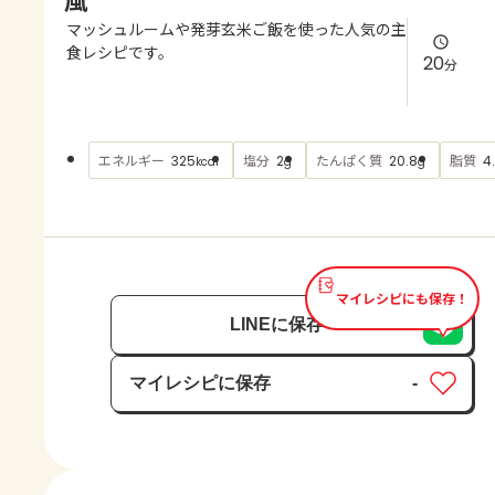
よくあるお問い合わせ
マッシュルームや発芽玄米ご飯を使った人気の主
食レシピです。
20
分
お買い物
AJINOMOTO PARK とは
エネルギー
塩分
たんぱく質
脂質
325
2
20.8
4
kcal
g
g
マイレシピにも保存！
LINEに保存
マイレシピに保存
-
保存済み