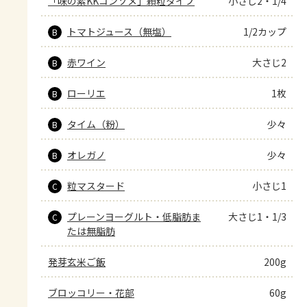
「味の素KKコンソメ」顆粒タイプ
小さじ2・1/4
トマトジュース（無塩）
1/2カップ
B
赤ワイン
大さじ2
B
ローリエ
1枚
B
タイム（粉）
少々
B
オレガノ
少々
B
粒マスタード
小さじ1
C
プレーンヨーグルト・低脂肪ま
大さじ1・1/3
C
たは無脂肪
発芽玄米ご飯
200g
ブロッコリー・花部
60g