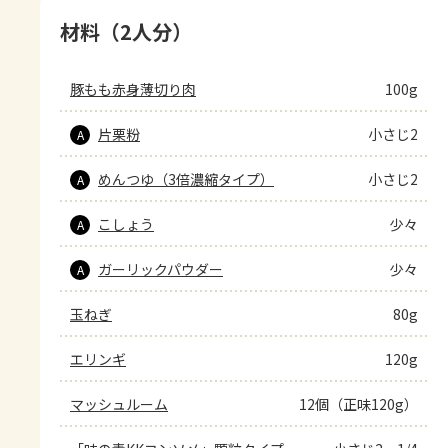
材料（2人分）
豚もも赤身薄切り肉
100g
片栗粉
小さじ2
A
めんつゆ（3倍濃縮タイプ）
小さじ2
A
こしょう
少々
A
ガーリックパウダー
少々
A
玉ねぎ
80g
エリンギ
120g
マッシュルーム
12個（正味120g）