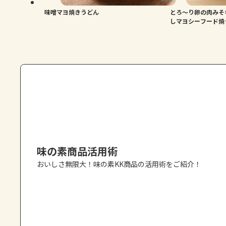
味噌マヨ焼きうどん
とろ～り卵の肉みそ
しマヨシーフード焼
味の素商品活用術
おいしさ無限大！味の素KK商品の活用術をご紹介！