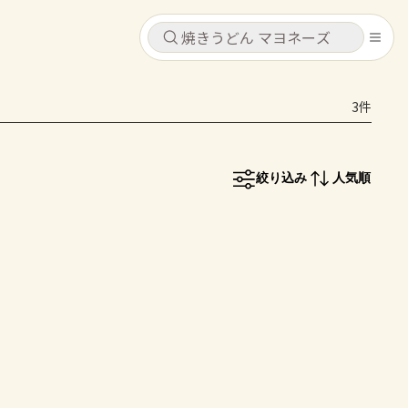
キャンセル
キャンセル
3件
シピ
コンテンツ
ログインするとレシピを保存できます
ログイン
新規登録
絞り込み
人気順
レシピ
ホーム
なす
トマト
とうもろこし
ピーマン
みょうが
コンテンツ
レシピ
トーク