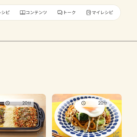
レシピ
コンテンツ
トーク
マイレシピ
レ
人気の食材・
きゅうり
ゴーヤ
20
20
分
分