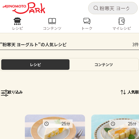
キャ
キャ
レシピ
コンテンツ
トーク
マイレシピ
レシピ
コンテンツ
ログインするとレシピを保存できます
"粉寒天 ヨーグルト"の人気レシピ
3件
ログイン
新規登録
人気の食材・レシピ
レシピ
コンテンツ
ホーム
きゅうり
なす
トマト
とうもろこし
ピーマン
みょうが
ゴーヤ
コンテンツ
絞り込み
人気順
レシピ
トーク
25
25
分
分