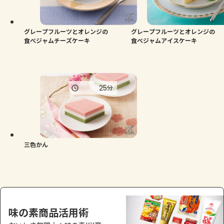
よくあるお問い合わせ
お買い物
グレープフルーツとオレンジの
グレープフルーツとオレンジの
食べジャムチーズケーキ
食べジャムアイスケーキ
AJINOMOTO PARK とは
25
分
三色かん
味の素商品活用術