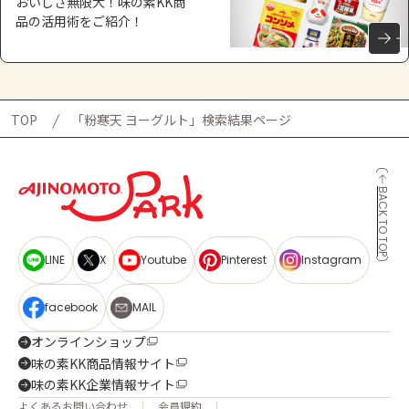
おいしさ無限大！味の素KK商
品の活用術をご紹介！
TOP
「粉寒天 ヨーグルト」検索結果ページ
BACK TO TOP
LINE
X
Youtube
Pinterest
Instagram
facebook
MAIL
オンラインショップ
味の素KK商品情報サイト
味の素KK企業情報サイト
よくあるお問い合わせ
会員規約