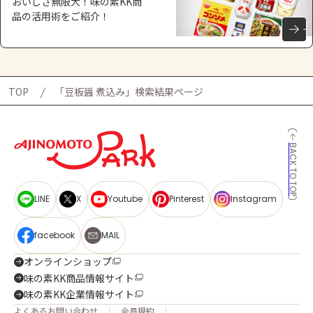
おいしさ無限大！味の素KK商
品の活用術をご紹介！
TOP
「豆板醤 煮込み」検索結果ページ
BACK TO TOP
LINE
X
Youtube
Pinterest
Instagram
facebook
MAIL
オンラインショップ
味の素KK商品情報サイト
味の素KK企業情報サイト
よくあるお問い合わせ
会員規約