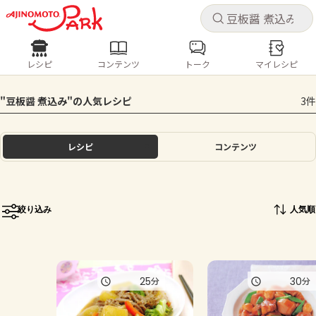
キャ
キャ
レシピ
コンテンツ
トーク
マイレシピ
レシピ
コンテンツ
ログインするとレシピを保存できます
"豆板醤 煮込み"の人気レシピ
3件
ログイン
新規登録
人気の食材・レシピ
レシピ
コンテンツ
ホーム
きゅうり
なす
トマト
とうもろこし
ピーマン
みょうが
ゴーヤ
コンテンツ
絞り込み
人気順
レシピ
トーク
25
30
分
分