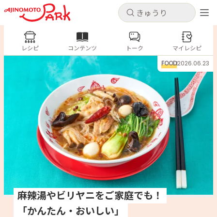
キャンセル
キャンセル
レシピ
レシピ
コンテンツ
トーク
コンテンツ
マイレシピ
ログインするとレシピを保存できます
FOOD
2026.06.23
ログイン
新規登録
人気の食材・レシピ
ホーム
きゅうり
なす
トマト
とうもろこし
ピーマン
みょうが
ゴーヤ
コンテンツ
レシピ
トーク
麻辣湯やビリヤニをご家庭でも！
「かんたん・おいしい」