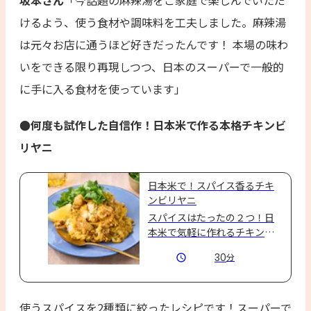
坂本さん
「今話題の麻辣湯をご家庭で楽しんでいただ
けるよう、使う食材や調味料を工夫しました。麻辣湯
は元々お店に通うほど好きだったんです！ 本場の味わ
いをできる限り再現しつつ、日本のスーパーで一般的
に手に入る食材を使っています」
●何度も試作した自信作！日本米で作る本格チキンビ
リヤニ
日本米で！スパイス香るチキ
ンビリヤニ
スパイスはたったの２つ！日
本米で気軽に作れるチキンビ
リヤニ♪仕上げのレモンとパ
30
分
クチーがアクセントでさっぱ
りと食べやすい後味です★
使うスパイスを2種類に絞ったレシピです！スーパーで