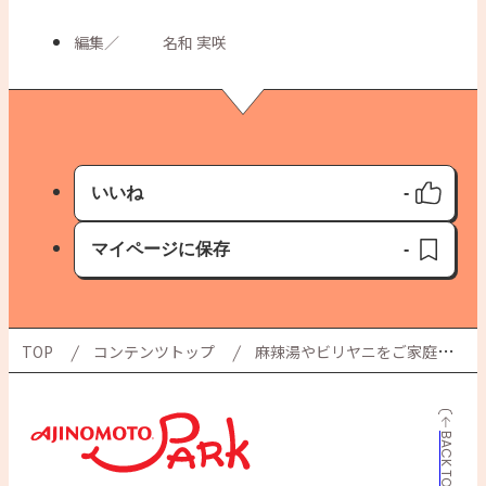
編集
／
名和 実咲
いいね
-
いいね済み
マイページに保存
-
保存済み
TOP
コンテンツトップ
麻辣湯やビリヤニをご家庭でも！ 「かんたん・おいしい」 トレンドレシピ開発の裏側
BACK TO TOP