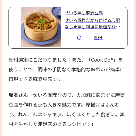
せいろ蒸し麻婆豆腐
せいろ調理だから焦げる心配
なし★蒸し料理に最適なれん
こんのシャキほく食感も楽し
20
分
める、ＣｏｏｋＤｏ®使用のお
手軽麻婆豆腐です。
具材選定にこだわりました！また、「Cook Do®」を
使うことで、調味の手間なく本格的な味わいが簡単に
再現できる麻婆豆腐です。
坂本さん
「せいろ調理なので、火加減に悩まずに麻婆
豆腐を作れる点も大きな魅力です。厚揚げはふんわ
り、れんこんはシャキッ、ほくほくとした食感に。素
材を生かした満足感のあるレシピです」