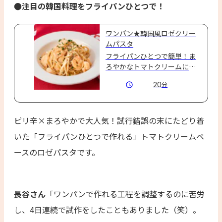
●注目の韓国料理をフライパンひとつで！
ワンパン★韓国風ロゼクリー
ムパスタ
フライパンひとつで簡単！ま
ろやかなトマトクリームに、
コチュジャンのほどよい辛み
20
分
があと引く一皿です。
ピリ辛×まろやかで大人気！試行錯誤の末にたどり着
いた「フライパンひとつで作れる」トマトクリームベ
ースのロゼパスタです。
長谷さん
「ワンパンで作れる工程を調整するのに苦労
し、4日連続で試作をしたこともありました（笑）。