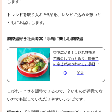
します！
トレンドを取り入れた5品を、レシピに込めた想いと
ともにお届けします。
麻辣湯好き社員考案！手軽に楽しむ麻辣湯
香味広がる！しびれ麻辣湯
花椒のしびれと香り、唐辛子
の辛さが染みわたる。手軽に
楽しむ、香り立つ本格麻辣湯
10
分
です。花椒や唐辛子の量で自
分好みのしびれ・辛さに調整
してみるのもおすすめです。
しびれ・辛さを調整できるので、辛いものが得意でな
い方でも試していただきやすいレシピです！