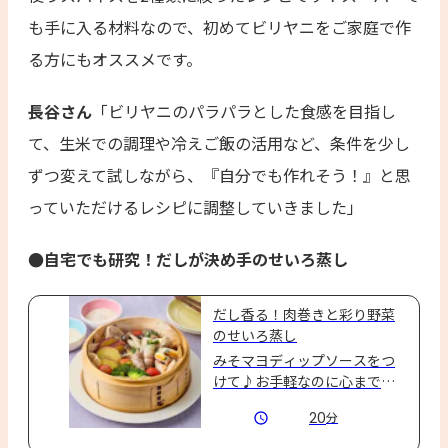
も手に入る材料なので、初めてビリヤニをご家庭で作
る方にもオススメです。
長谷さん
「ビリヤニのパラパラとした食感を目指し
て、生米での調理や冷えご飯の活用など、条件を少し
ずつ変えて試しながら、『自分でも作れそう！』と思
っていただけるレシピに調整していきました」
●自宅でも研究！だしが決め手のせいろ蒸し
だし香る！肉巻きと彩り野菜
のせいろ蒸し
みそマヨディップソースをつ
けて♪お手軽なのに心までふ
んわり満たされる一品。だし
20
分
の風味が、野菜の優しい甘み
を引き立てます。