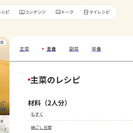
レシピ
コンテンツ
トーク
マイレシピ
レ
主菜
主菜
主食
副菜
栄養
人気の食材・
主菜のレシピ
きゅうり
ゴーヤ
材料（2人分）
もずく
副菜
絹ごし豆腐