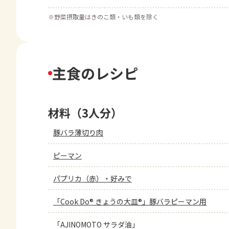
※
野菜摂取量はきのこ類・いも類を除く
主食のレシピ
材料（3人分）
豚バラ薄切り肉
ピーマン
パプリカ（赤）・好みで
「Cook Do® きょうの大皿®」豚バラピーマン用
「AJINOMOTO サラダ油」