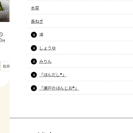
水菜
ょう
長ねぎ
湯
A
0
分
しょうゆ
A
みりん
A
もっと見る
脂質
35.7
g
「ほんだし®」
A
「瀬戸のほんじお®」
A