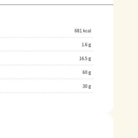
681 kcal
1.6 g
16.5 g
60 g
30 g