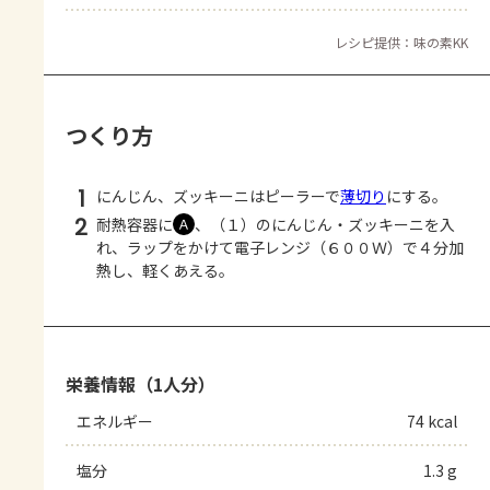
レシピ提供：味の素KK
つくり方
1
にんじん、ズッキーニはピーラーで
薄切り
にする。
2
耐熱容器に
、（１）のにんじん・ズッキーニを入
Ａ
れ、ラップをかけて電子レンジ（６００Ｗ）で４分加
熱し、軽くあえる。
栄養情報（1人分）
エネルギー
74 kcal
塩分
1.3 g