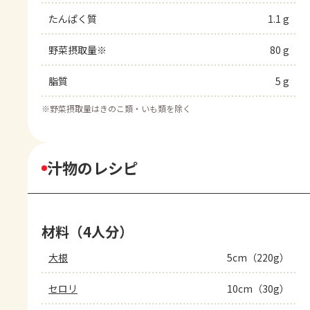
たんぱく質
1.1 g
野菜摂取量※
80 g
脂質
5 g
※
野菜摂取量はきのこ類・いも類を除く
汁物のレシピ
材料（4人分）
大根
5cm（220g）
セロリ
10cm（30g）