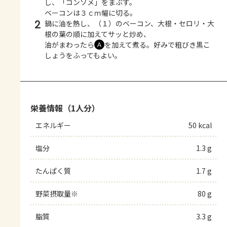
し、「コンソメ」をまぶす。
ベーコンは３ｃｍ幅に切る。
2
鍋に油を熱し、（１）のベーコン、大根・セロリ・大
根の葉の順に加えてサッと炒め、
油がまわったら
を加えて煮る。好みで粗びき黒こ
Ａ
しょうをふってもよい。
栄養情報（1人分）
エネルギー
50 kcal
塩分
1.3 g
たんぱく質
1.7 g
野菜摂取量※
80 g
脂質
3.3 g