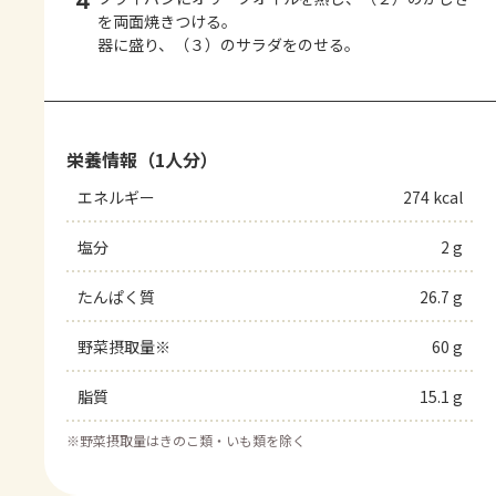
4
を両面焼きつける。
器に盛り、（３）のサラダをのせる。
栄養情報（1人分）
エネルギー
274 kcal
塩分
2 g
たんぱく質
26.7 g
野菜摂取量※
60 g
脂質
15.1 g
※
野菜摂取量はきのこ類・いも類を除く