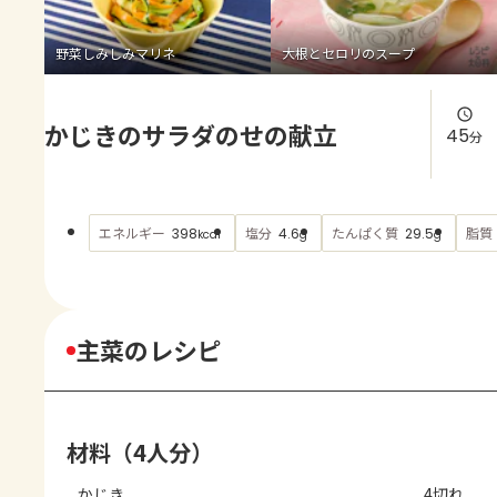
よくあるお問い合わせ
野菜しみしみマリネ
大根とセロリのスープ
お買い物
かじきのサラダのせの献立
AJINOMOTO PARK とは
45
分
エネルギー
塩分
たんぱく質
脂質
398
4.6
29.5
kcal
g
g
主菜のレシピ
材料（4人分）
かじき
4切れ