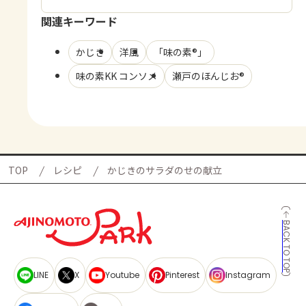
関連キーワード
かじき
洋風
「味の素®」
味の素KK コンソメ
瀬戸のほんじお®
TOP
レシピ
かじきのサラダのせの献立
BACK TO TOP
LINE
X
Youtube
Pinterest
Instagram