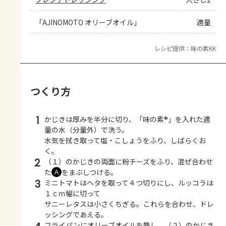
「AJINOMOTO オリーブオイル」
適量
レシピ提供：味の素KK
つくり方
1
かじきは厚みを半分に切り、「味の素®」を入れた適
量の水（分量外）で洗う。
水気を拭き取って塩・こしょうをふり、しばらくお
く。
2
（１）のかじきの両面に粉チーズをふり、混ぜ合わせ
た
をまぶしつける。
Ａ
3
ミニトマトはヘタを取って４つ切りにし、ルッコラは
１ｃｍ幅に切って
サニーレタスは小さくちぎる。これらを合わせ、ドレ
ッシングであえる。
フライパンにオリーブオイルを熱し、（２）のかじき