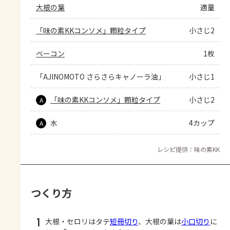
大根の葉
適量
「味の素KKコンソメ」顆粒タイプ
小さじ2
ベーコン
1枚
「AJINOMOTO さらさらキャノーラ油」
小さじ1
「味の素KKコンソメ」顆粒タイプ
小さじ2
A
水
4カップ
A
レシピ提供：味の素KK
つくり方
1
大根・セロリはタテ
短冊切り
、大根の葉は
小口切り
に