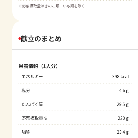
※
野菜摂取量はきのこ類・いも類を除く
献立のまとめ
栄養情報（1人分）
エネルギー
398 kcal
塩分
4.6 g
たんぱく質
29.5 g
野菜摂取量※
220 g
脂質
23.4 g