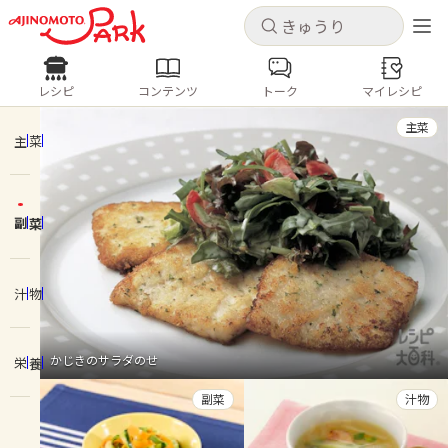
キャンセル
キャンセル
レシピ
コンテンツ
トーク
マイレシピ
レシピ
コンテンツ
ログインするとレシピを保存できます
主菜
ログイン
新規登録
主菜
人気の食材・レシピ
副菜
ホーム
きゅうり
なす
トマト
とうもろこし
ピーマン
みょうが
ゴーヤ
コンテンツ
汁物
レシピ
かじきのサラダのせ
栄養
トーク
副菜
汁物