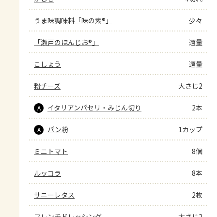
うま味調味料「味の素®」
少々
「瀬戸のほんじお®」
適量
こしょう
適量
粉チーズ
大さじ2
イタリアンパセリ・みじん切り
2本
A
パン粉
1カップ
A
ミニトマト
8個
ルッコラ
8本
サニーレタス
2枚
フレンチドレッシング
大さじ2