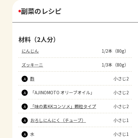
副菜のレシピ
材料（2人分）
にんじん
1/2本（80g）
ズッキーニ
1/3本（80g）
酢
小さじ2
A
「AJINOMOTO オリーブオイル」
小さじ2
A
「味の素KKコンソメ」顆粒タイプ
小さじ2
A
おろしにんにく（チューブ）
小さじ1
A
水
小さじ1
A