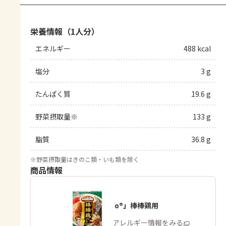
栄養情報（1人分）
エネルギー
488 kcal
塩分
3 g
たんぱく質
19.6 g
野菜摂取量※
133 g
脂質
36.8 g
※
野菜摂取量はきのこ類・いも類を除く
商品情報
「Cook Do®」棒棒鶏用
商品・アレルギー情報をみる