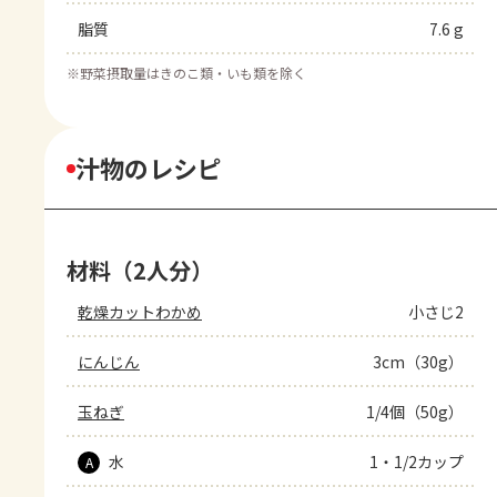
脂質
7.6 g
※
野菜摂取量はきのこ類・いも類を除く
汁物のレシピ
材料（2人分）
乾燥カットわかめ
小さじ2
にんじん
3cm（30g）
玉ねぎ
1/4個（50g）
水
1・1/2カップ
A