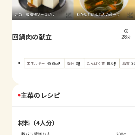
よくあるお問い合わせ
冷奴 棒棒鶏ソースがけ
わかめとにんじんの酢ープ
お買い物
回鍋肉の献立
AJINOMOTO PARK とは
28
分
エネルギー
塩分
たんぱく質
脂質
488
3
19.6
3
kcal
g
g
主菜のレシピ
材料（4人分）
豚バラ薄切り肉
200g