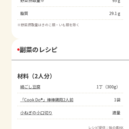
野菜摂取量※
95 g
脂質
29.1 g
※
野菜摂取量はきのこ類・いも類を除く
副菜のレシピ
材料（2人分）
絹ごし豆腐
1丁（300g）
「Cook Do®」棒棒鶏用2人前
1袋
小ねぎの小口切り
適量
レシピ提供：味の素KK