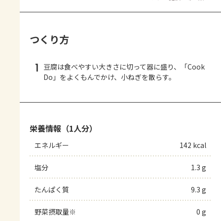
つくり方
1
豆腐は食べやすい大きさに切って器に盛り、「Cook
Do」をよくもんでかけ、小ねぎを散らす。
栄養情報（1人分）
エネルギー
142 kcal
塩分
1.3 g
たんぱく質
9.3 g
野菜摂取量※
0 g