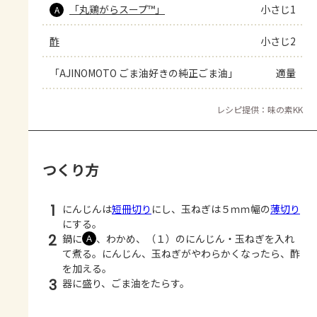
「丸鶏がらスープ™」
小さじ1
A
酢
小さじ2
「AJINOMOTO ごま油好きの純正ごま油」
適量
レシピ提供：味の素KK
つくり方
1
にんじんは
短冊切り
にし、玉ねぎは５ｍｍ幅の
薄切り
にする。
2
鍋に
、わかめ、（１）のにんじん・玉ねぎを入れ
Ａ
て煮る。にんじん、玉ねぎがやわらかくなったら、酢
を加える。
3
器に盛り、ごま油をたらす。