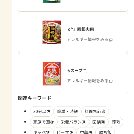
「Cook Do®」回鍋肉用
商品・アレルギー情報をみる
「丸鶏がらスープ™」
商品・アレルギー情報をみる
関連キーワード
30分以内
簡単・時短
料理初心者
家族で囲む
栄養バランス
回鍋肉
豚肉
キャベツ
ピーマン
中華風
勝ち飯