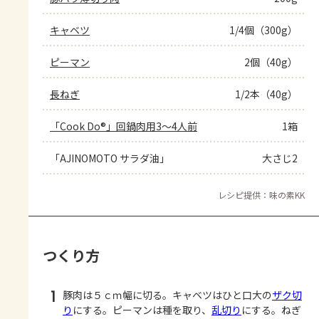
キャベツ
1/4個（300g）
ピーマン
2個（40g）
長ねぎ
1/2本（40g）
「Cook Do®」回鍋肉用3～4人前
1箱
「AJINOMOTO サラダ油」
大さじ2
レシピ提供：味の素KK
つくり方
1
豚肉は５ｃｍ幅に切る。キャベツはひと口大の
ザク切
り
にする。ピーマンは種を取り、
乱切り
にする。ねぎ