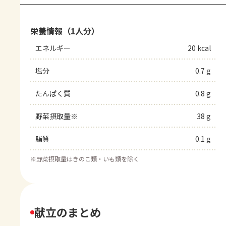
栄養情報（1人分）
エネルギー
20 kcal
塩分
0.7 g
たんぱく質
0.8 g
野菜摂取量※
38 g
脂質
0.1 g
※
野菜摂取量はきのこ類・いも類を除く
献立のまとめ