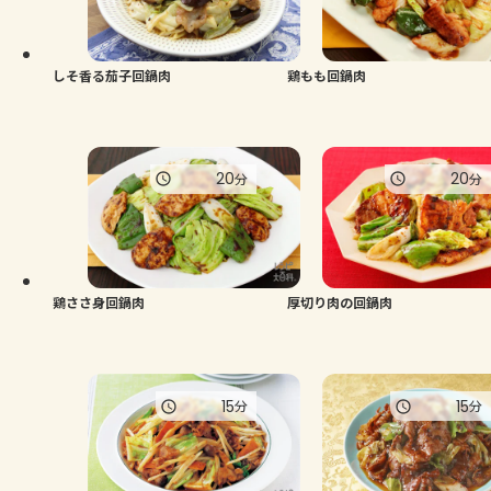
しそ香る茄子回鍋肉
鶏もも回鍋肉
20
20
分
分
鶏ささ身回鍋肉
厚切り肉の回鍋肉
15
15
分
分