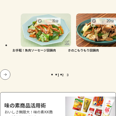
15
20
分
分
お手軽！魚肉ソーセージ回鍋肉
きのこもりもり回鍋肉
1
2
3
味の素商品活用術
おいしさ無限大！味の素KK商