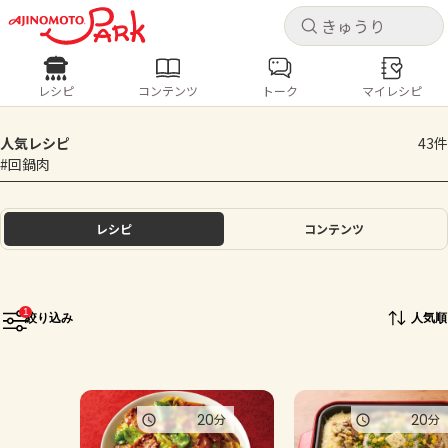
キャ
キャ
レシピ
コンテンツ
トーク
マイレシピ
レシピ
コンテンツ
ログインするとレシピを保存できます
人気レシピ
43件
ログイン
新規登録
#回鍋肉
人気の食材・レシピ
ホーム
レシピ
コンテンツ
きゅうり
なす
トマト
とうもろこし
ピーマン
みょうが
ゴーヤ
コンテンツ
1
絞り込み
人気順
レシピ
トーク
20
20
分
分