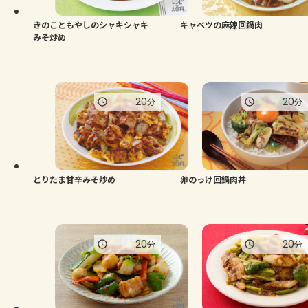
きのこともやしのシャキシャキ
キャベツの麻辣回鍋肉
みそ炒め
20
20
分
分
とりたま甘辛みそ炒め
卵のっけ回鍋肉丼
20
20
分
分