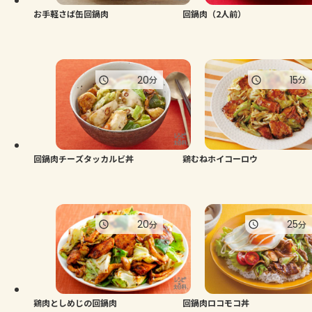
お手軽さば缶回鍋肉
回鍋肉（2人前）
20
15
分
分
回鍋肉チーズタッカルビ丼
鶏むねホイコーロウ
20
25
分
分
鶏肉としめじの回鍋肉
回鍋肉ロコモコ丼