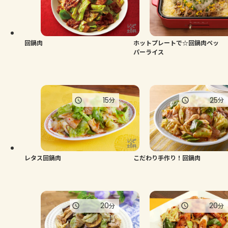
よくあるお問い合わせ
お買い物
回鍋肉
ホットプレートで☆回鍋肉ペッ
パーライス
AJINOMOTO PARK とは
15
25
分
分
レタス回鍋肉
こだわり手作り！回鍋肉
20
20
分
分