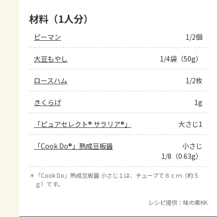
材料（1人分）
ピーマン
1/2個
大豆もやし
1/4袋（50g）
ロースハム
1/2枚
きくらげ
1g
「ピュアセレクト® サラリア®」
大さじ1
「Cook Do®」熟成豆板醤
小さじ
1/8（0.63g）
＊
「Cook Do」熟成豆板醤 小さじ１は、チューブで８ｃｍ（約５
ｇ）です。
レシピ提供：味の素KK