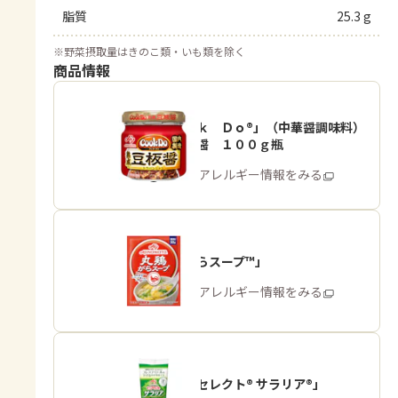
脂質
25.3 g
※
野菜摂取量はきのこ類・いも類を除く
商品情報
「Ｃｏｏｋ Ｄｏ®」（中華醤調味料）
熟成豆板醤 １００ｇ瓶
商品・アレルギー情報をみる
「丸鶏がらスープ™」
商品・アレルギー情報をみる
「ピュアセレクト® サラリア®」