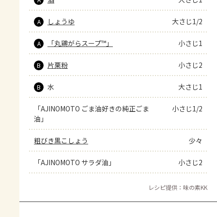
しょうゆ
大さじ1/2
A
「丸鶏がらスープ™」
小さじ1
A
片栗粉
小さじ2
B
水
大さじ1
B
「AJINOMOTO ごま油好きの純正ごま
小さじ1/2
油」
粗びき黒こしょう
少々
「AJINOMOTO サラダ油」
小さじ2
レシピ提供：味の素KK