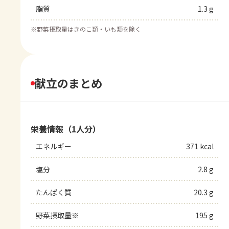
脂質
1.3 g
※
野菜摂取量はきのこ類・いも類を除く
献立のまとめ
栄養情報（1人分）
エネルギー
371 kcal
塩分
2.8 g
たんぱく質
20.3 g
野菜摂取量※
195 g