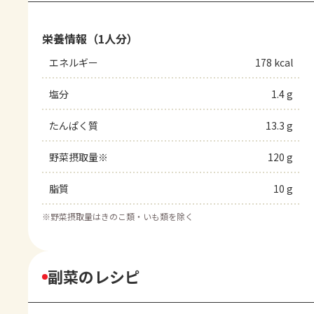
栄養情報（1人分）
エネルギー
178 kcal
塩分
1.4 g
たんぱく質
13.3 g
野菜摂取量※
120 g
脂質
10 g
※
野菜摂取量はきのこ類・いも類を除く
副菜のレシピ