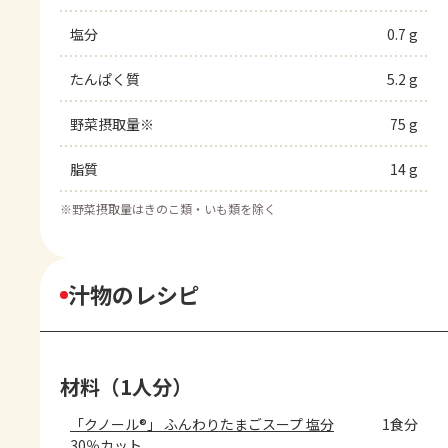
塩分
0.7 g
たんぱく質
5.2 g
野菜摂取量※
75 g
脂質
14 g
※
野菜摂取量はきのこ類・いも類を除く
汁物のレシピ
材料（1人分）
「クノール®」 ふんわりたまごスープ 塩分
1食分
30％カット