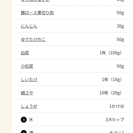
豚ロース薄切り肉
50g
にんじん
20g
ゆでたけのこ
50g
白菜
1枚（100g）
小松菜
50g
しいたけ
1枚（10g）
絹さや
10枚（20g）
しょうが
1かけ分
水
3/4カップ
A
酒
大さじ1
A