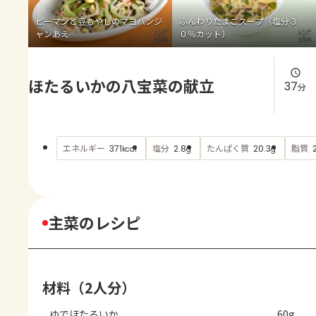
よくあるお問い合わせ
ピーマンと豆もやしのマヨバンジ
ふんわりたまごスープ（塩分３
ャンあえ
０％カット）
お買い物
ほたるいかの八宝菜の献立
AJINOMOTO PARK とは
37
分
エネルギー
塩分
たんぱく質
脂質
371
2.8
20.3
kcal
g
g
主菜のレシピ
材料（2人分）
ゆでほたるいか
60g