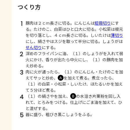
つくり方
1
豚肉は２ｃｍ長さに切る。にんじんは
短冊切り
にす
る。たけのこ、白菜はひと口大に切る。小松菜は根元
を切り落とし、４ｃｍ長さに切る。しいたけは
薄切り
にし、絹さやはスジを取って半分に切る。しょうがは
せん切り
にする。
2
深めのフライパンに油、（１）のしょうがを入れて弱
火にかけ、香りが出たら中火にし、（１）の豚肉を加
え炒める。
3
肉に火が通ったら、（１）のにんじん・たけのこを加
えてサッと炒め、
を加えて煮る。煮立ったら、
Ａ
（１）の白菜・小松菜・しいたけ、ほたるいかを加え
て５分ほど煮る。
4
（１）の絹さやを加え、
の水溶き片栗粉を回し入
Ｂ
れて、とろみをつける。仕上げにごま油を加えて、ひ
と混ぜする。
5
器に盛り、粗びき黒こしょうをふる。