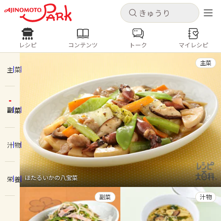
キャンセル
キャンセル
レシピ
コンテンツ
トーク
マイレシピ
レシピ
コンテンツ
ログインするとレシピを保存できます
主菜
ログイン
新規登録
主菜
人気の食材・レシピ
副菜
ホーム
きゅうり
なす
トマト
とうもろこし
ピーマン
みょうが
ゴーヤ
コンテンツ
汁物
レシピ
ほたるいかの八宝菜
栄養
トーク
副菜
汁物