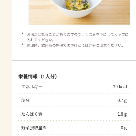
＊
お湯がはねることがありますので、くぼみを下にしてカップに
入れてください。
＊
調理時、飲用時の熱湯でのやけどには充分ご注意ください。
栄養情報（1人分）
エネルギー
29 kcal
塩分
0.7 g
たんぱく質
1.8 g
野菜摂取量※
0 g