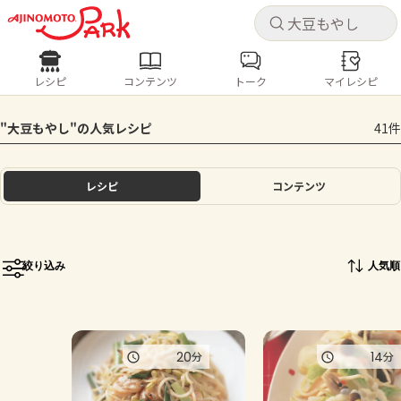
キャ
キャ
レシピ
コンテンツ
トーク
マイレシピ
レシピ
コンテンツ
ログインするとレシピを保存できます
"大豆もやし"の人気レシピ
41件
ログイン
新規登録
人気の食材・レシピ
レシピ
コンテンツ
ホーム
きゅうり
なす
トマト
とうもろこし
ピーマン
みょうが
ゴーヤ
コンテンツ
絞り込み
人気順
レシピ
トーク
20
14
分
分