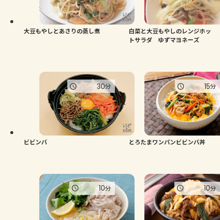
よくあるお問い合わせ
お買い物
大豆もやしとあさりの蒸し煮
白菜と大豆もやしのレンジホッ
トサラダ ゆずマヨネーズ
AJINOMOTO PARK とは
30
15
分
分
ビビンバ
とろたまワンパンビビンバ丼
10
10
分
分