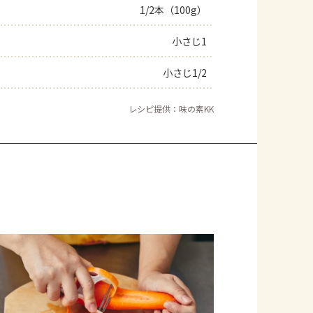
1/2本（100g）
小さじ1
小さじ1/2
レシピ提供：味の素KK