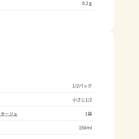
0.2 g
1/2パック
小さじ1/2
ポタージュ
1袋
150ml