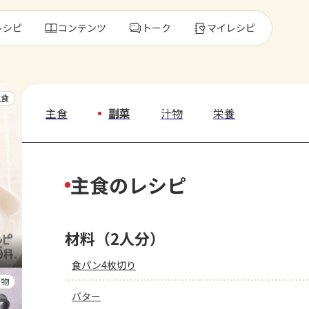
レシピ
コンテンツ
トーク
マイレシピ
レ
主食
主食
副菜
汁物
栄養
人気の食材・
主食のレシピ
きゅうり
ゴーヤ
材料（2人分）
食パン4枚切り
汁物
バター