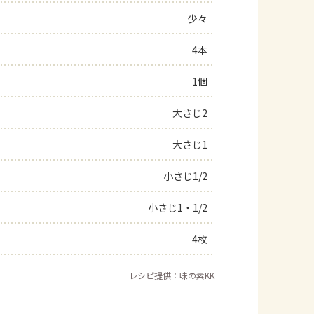
少々
よくあるお問い合わせ
4本
お買い物
1個
AJINOMOTO PARK とは
大さじ2
大さじ1
小さじ1/2
小さじ1・1/2
4枚
レシピ提供：味の素KK