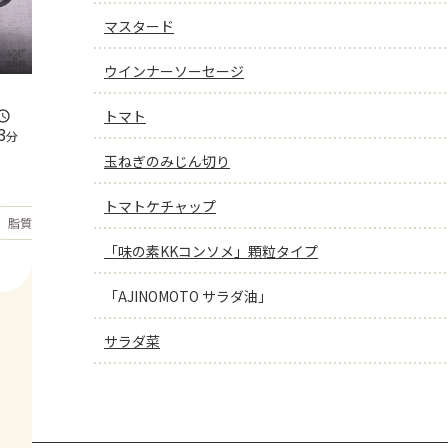
マスタード
ウインナーソーセージ
トマト
3
分
玉ねぎのみじん切り
トマトケチャップ
もっと見る
脂質
24.3
g
「味の素KKコンソメ」顆粒タイプ
「AJINOMOTO サラダ油」
サラダ菜