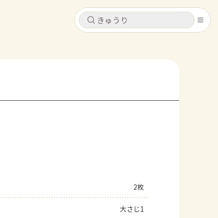
キャンセル
キャンセル
シピ
コンテンツ
ログインするとレシピを保存できます
ログイン
新規登録
レシピ
ホーム
なす
トマト
とうもろこし
ピーマン
みょうが
コンテンツ
レシピ
2枚
トーク
大さじ1