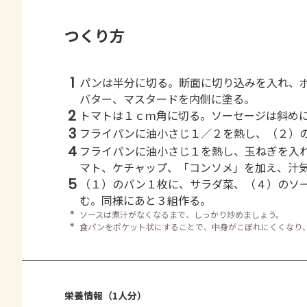
つくり方
1
パンは半分に切る。断面に切り込みを入れ、
バター、マスタードを内側に塗る。
2
トマトは１ｃｍ角に切る。ソーセージは斜め
3
フライパンに油小さじ１／２を熱し、（２）
4
フライパンに油小さじ１を熱し、玉ねぎを入
マト、ケチャップ、「コンソメ」を加え、汁
5
（１）のパン１枚に、サラダ菜、（４）のソ
む。同様にあと３組作る。
＊
ソースは煮汁がなくなるまで、しっかり炒めましょう。
＊
食パンをポケット状にすることで、中身がこぼれにくくなり
栄養情報（1人分）