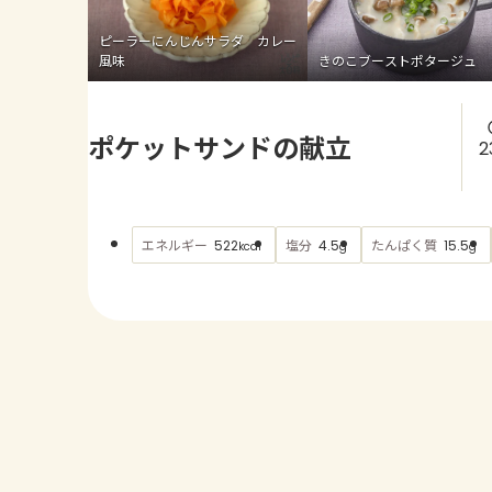
ピーラーにんじんサラダ カレー
風味
きのこブーストポタージュ
ポケットサンドの献立
2
エネルギー
塩分
たんぱく質
522
4.5
15.5
kcal
g
g