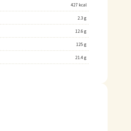
427 kcal
2.3 g
12.6 g
125 g
21.4 g