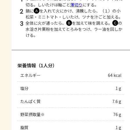
切る。しいたけは軸ごと
薄切り
にする。
2
鍋に
を入れて火にかけ、沸騰したら、（１）の小
Ａ
松菜・ミニトマト・しいたけ、ツナを汁ごと加える。
3
全体に火が通ったら、
を加えて味を調える。
の
Ｂ
Ｃ
水溶き片栗粉を加えてとろみをつけ、ラー油を回しか
ける。
栄養情報（1人分）
エネルギー
64 kcal
塩分
1 g
たんぱく質
7.6 g
野菜摂取量※
76 g
脂質
1 g