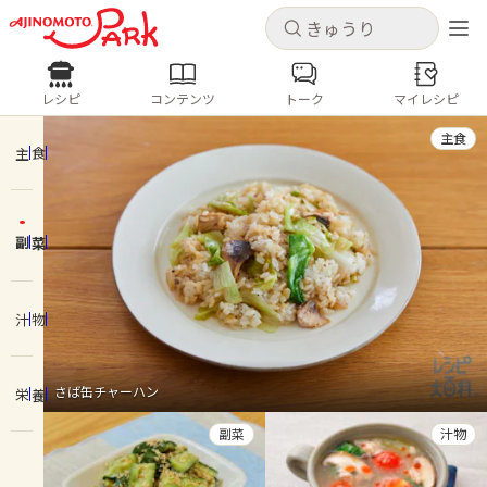
キャンセル
キャンセル
レシピ
コンテンツ
トーク
マイレシピ
レシピ
コンテンツ
ログインするとレシピを保存できます
主食
ログイン
新規登録
主食
人気の食材・レシピ
副菜
ホーム
きゅうり
なす
トマト
とうもろこし
ピーマン
みょうが
ゴーヤ
コンテンツ
汁物
レシピ
さば缶チャーハン
栄養
トーク
副菜
汁物