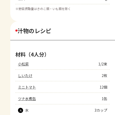
※
野菜摂取量はきのこ類・いも類を除く
汁物のレシピ
材料（4人分）
小松菜
1/2束
しいたけ
2枚
ミニトマト
12個
ツナ水煮缶
1缶
水
3カップ
A