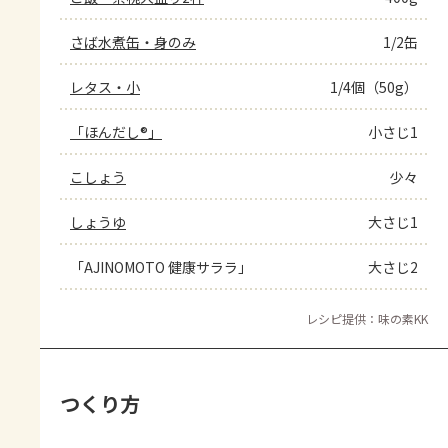
さば水煮缶・身のみ
1/2缶
レタス・小
1/4個（50g）
「ほんだし®」
小さじ1
こしょう
少々
しょうゆ
大さじ1
「AJINOMOTO 健康サララ」
大さじ2
レシピ提供：味の素KK
つくり方