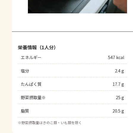
栄養情報（1人分）
エネルギー
547 kcal
塩分
2.4 g
たんぱく質
17.7 g
野菜摂取量※
25 g
脂質
20.5 g
※
野菜摂取量はきのこ類・いも類を除く