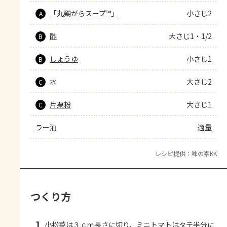
「丸鶏がらスープ™」
小さじ2
A
酢
大さじ1・1/2
B
しょうゆ
小さじ1
B
水
大さじ2
C
片栗粉
大さじ1
C
ラー油
適量
レシピ提供：味の素KK
つくり方
1
小松菜は３ｃｍ長さに切り、ミニトマトはタテ半分に