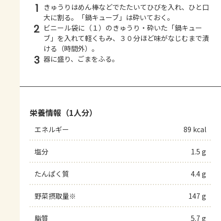
1
きゅうりはめん棒などでたたいてひびを入れ、ひと口
大に割る。「鍋キューブ」は砕いておく。
2
ビニール袋に（１）のきゅうり・砕いた「鍋キュー
ブ」を入れて軽くもみ、３０分ほど味がなじむまで漬
ける（時間外）。
3
器に盛り、ごまをふる。
栄養情報（1人分）
エネルギー
89 kcal
塩分
1.5 g
たんぱく質
4.4 g
野菜摂取量※
147 g
脂質
5.7 g