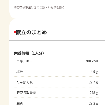
※
野菜摂取量はきのこ類・いも類を除く
献立のまとめ
栄養情報（1人分）
エネルギー
700 kcal
塩分
4.9 g
たんぱく質
29.7 g
野菜摂取量※
248 g
脂質
27.2 g