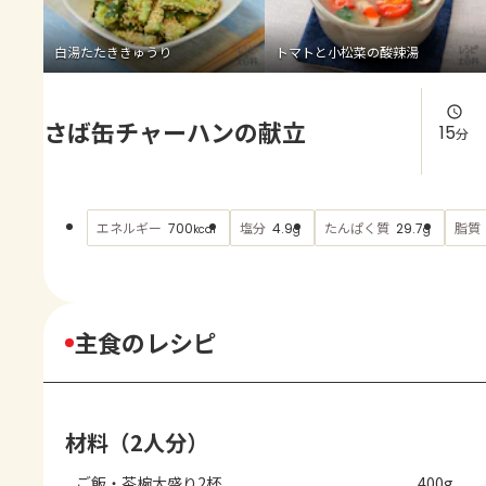
よくあるお問い合わせ
白湯たたききゅうり
トマトと小松菜の酸辣湯
お買い物
さば缶チャーハンの献立
AJINOMOTO PARK とは
15
分
エネルギー
塩分
たんぱく質
脂質
700
4.9
29.7
kcal
g
g
主食のレシピ
材料（2人分）
ご飯・茶椀大盛り2杯
400g