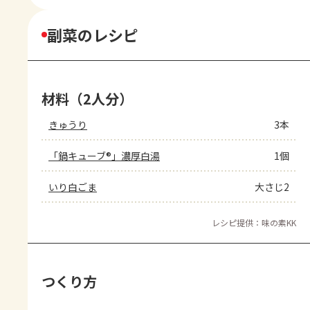
副菜のレシピ
材料（2人分）
きゅうり
3本
「鍋キューブ®」濃厚白湯
1個
いり白ごま
大さじ2
レシピ提供：味の素KK
つくり方