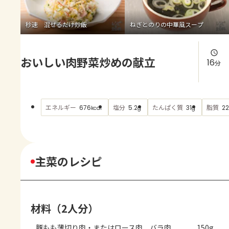
よくあるお問い合わせ
秒速 混ぜるだけ炒飯
ねぎとのりの中華風スープ
お買い物
おいしい肉野菜炒めの献立
AJINOMOTO PARK とは
16
分
エネルギー
塩分
たんぱく質
脂質
676
5.2
31
22
kcal
g
g
主菜のレシピ
材料（2人分）
豚もも薄切り肉・またはロース肉、バラ肉
150g