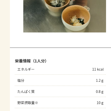
栄養情報（1人分）
エネルギー
11 kcal
塩分
1.2 g
たんぱく質
0.8 g
野菜摂取量※
10 g