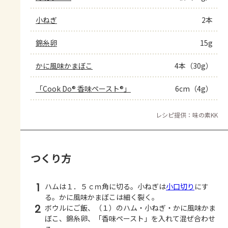
小ねぎ
2本
錦糸卵
15g
かに風味かまぼこ
4本（30g）
「Cook Do® 香味ペースト®」
6cm（4g）
レシピ提供：味の素KK
つくり方
1
ハムは１．５ｃｍ角に切る。小ねぎは
小口切り
にす
る。かに風味かまぼこは細く裂く。
2
ボウルにご飯、（１）のハム・小ねぎ・かに風味かま
ぼこ、錦糸卵、「香味ペースト」を入れて混ぜ合わせ