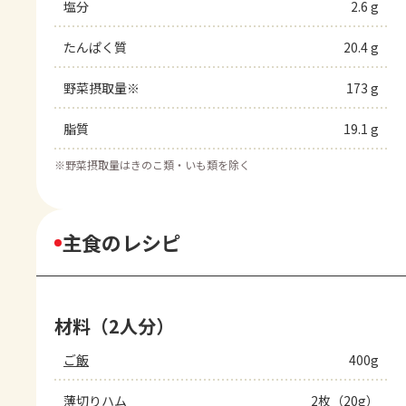
塩分
2.6 g
たんぱく質
20.4 g
野菜摂取量※
173 g
脂質
19.1 g
※
野菜摂取量はきのこ類・いも類を除く
主食のレシピ
材料（2人分）
ご飯
400g
薄切りハム
2枚（20g）