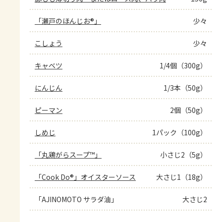
「瀬戸のほんじお®」
少々
こしょう
少々
キャベツ
1/4個（300g）
にんじん
1/3本（50g）
ピーマン
2個（50g）
しめじ
1パック（100g）
「丸鶏がらスープ™」
小さじ2（5g）
「Cook Do®」オイスターソース
大さじ1（18g）
「AJINOMOTO サラダ油」
大さじ2