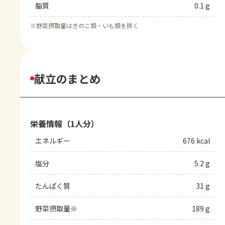
脂質
0.1 g
※
野菜摂取量はきのこ類・いも類を除く
献立のまとめ
栄養情報（1人分）
エネルギー
676 kcal
塩分
5.2 g
たんぱく質
31 g
野菜摂取量※
189 g