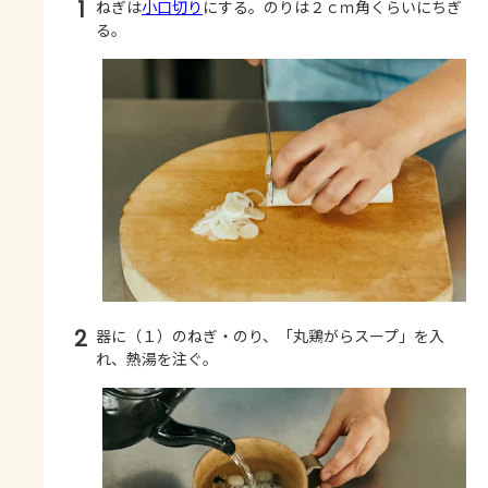
1
ねぎは
小口切り
にする。のりは２ｃｍ角くらいにちぎ
る。
2
器に（１）のねぎ・のり、「丸鶏がらスープ」を入
れ、熱湯を注ぐ。