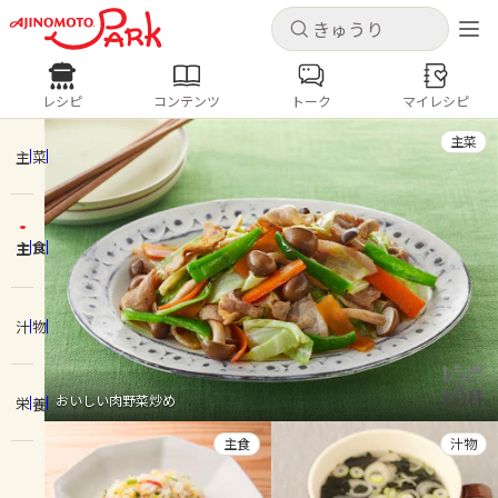
キャンセル
キャンセル
レシピ
コンテンツ
トーク
マイレシピ
レシピ
コンテンツ
ログインするとレシピを保存できます
主菜
ログイン
新規登録
主菜
人気の食材・レシピ
主食
ホーム
きゅうり
なす
トマト
とうもろこし
ピーマン
みょうが
ゴーヤ
コンテンツ
汁物
レシピ
おいしい肉野菜炒め
栄養
トーク
主食
汁物