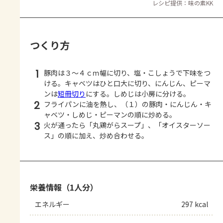
レシピ提供：味の素KK
つくり方
1
豚肉は３～４ｃｍ幅に切り、塩・こしょうで下味をつ
ける。キャベツはひと口大に切り、にんじん、ピーマ
ンは
短冊切り
にする。しめじは小房に分ける。
2
フライパンに油を熱し、（１）の豚肉・にんじん・キ
ャベツ・しめじ・ピーマンの順に炒める。
3
火が通ったら「丸鶏がらスープ」、「オイスターソー
ス」の順に加え、炒め合わせる。
栄養情報（1人分）
エネルギー
297 kcal