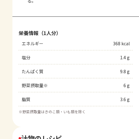
る。
栄養情報（1人分）
エネルギー
368 kcal
塩分
1.4 g
たんぱく質
9.8 g
野菜摂取量※
6 g
脂質
3.6 g
※
野菜摂取量はきのこ類・いも類を除く
汁物のレシピ