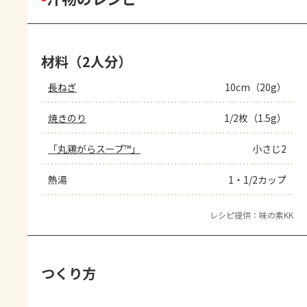
材料（2人分）
長ねぎ
10cm（20g）
焼きのり
1/2枚（1.5g）
「丸鶏がらスープ™」
小さじ2
熱湯
1・1/2カップ
レシピ提供：味の素KK
つくり方