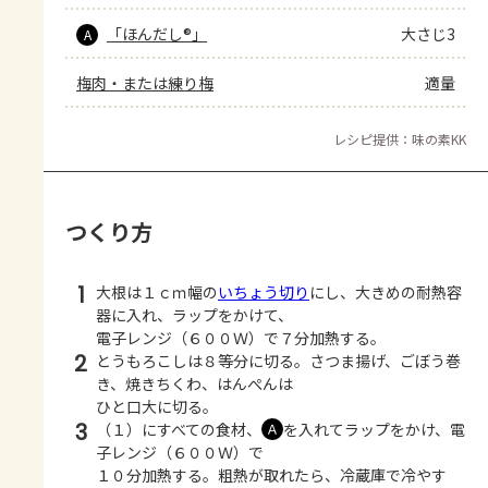
「ほんだし®」
大さじ3
A
梅肉・または練り梅
適量
レシピ提供：味の素KK
つくり方
1
大根は１ｃｍ幅の
いちょう切り
にし、大きめの耐熱容
器に入れ、ラップをかけて、
電子レンジ（６００Ｗ）で７分加熱する。
2
とうもろこしは８等分に切る。さつま揚げ、ごぼう巻
き、焼きちくわ、はんぺんは
ひと口大に切る。
3
（１）にすべての食材、
を入れてラップをかけ、電
Ａ
子レンジ（６００Ｗ）で
１０分加熱する。粗熱が取れたら、冷蔵庫で冷やす