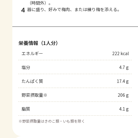
（時間外）。
4
器に盛り、好みで梅肉、または練り梅を添える。
栄養情報（1人分）
エネルギー
222 kcal
塩分
4.7 g
たんぱく質
17.4 g
野菜摂取量※
206 g
脂質
4.1 g
※
野菜摂取量はきのこ類・いも類を除く