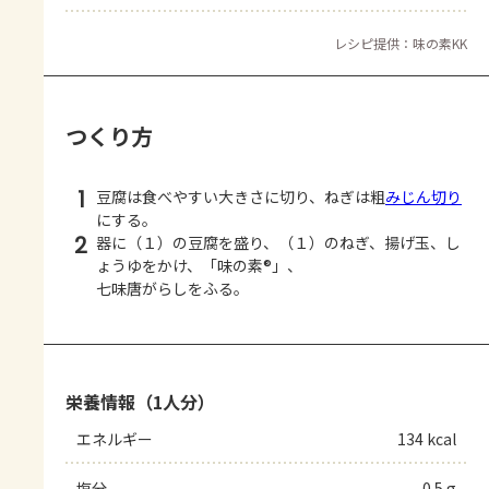
レシピ提供：味の素KK
つくり方
1
豆腐は食べやすい大きさに切り、ねぎは粗
みじん切り
にする。
2
器に（１）の豆腐を盛り、（１）のねぎ、揚げ玉、し
ょうゆをかけ、「味の素®」、
七味唐がらしをふる。
栄養情報（1人分）
エネルギー
134 kcal
塩分
0.5 g