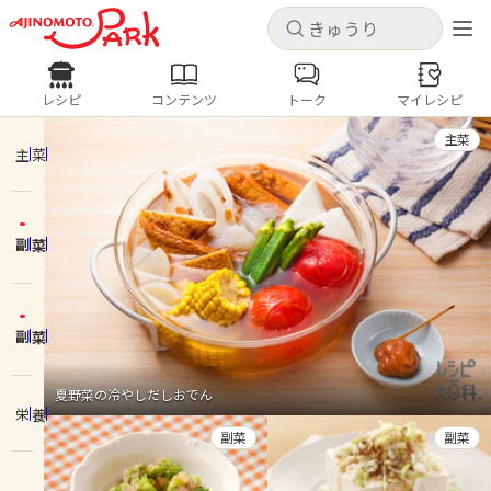
キャンセル
キャンセル
レシピ
コンテンツ
トーク
マイレシピ
レシピ
コンテンツ
ログインするとレシピを保存できます
主菜
ログイン
新規登録
主菜
人気の食材・レシピ
副菜
ホーム
きゅうり
なす
トマト
とうもろこし
ピーマン
みょうが
ゴーヤ
コンテンツ
副菜
レシピ
夏野菜の冷やしだしおでん
栄養
トーク
副菜
副菜