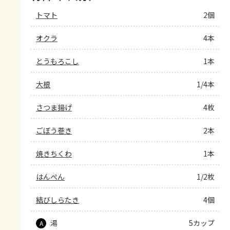
トマト
2個
オクラ
4本
とうもろこし
1本
大根
1/4本
さつま揚げ
4枚
ごぼう巻き
2本
焼きちくわ
1本
はんぺん
1/2枚
結びしらたき
4個
湯
5カップ
A