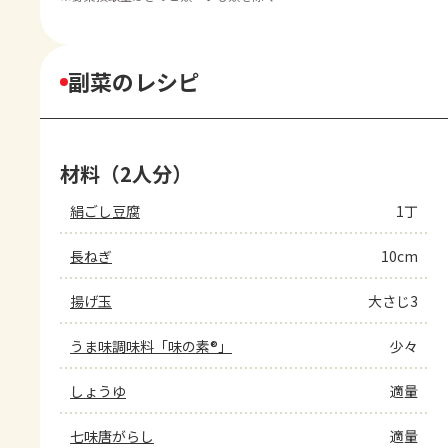
副菜のレシピ
材料（2人分）
絹ごし豆腐
1丁
長ねぎ
10cm
揚げ玉
大さじ3
うま味調味料「味の素®」
少々
しょうゆ
適量
七味唐がらし
適量