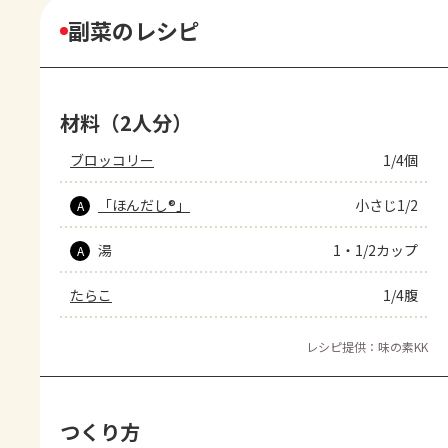
副菜のレシピ
材料（2人分）
ブロッコリー
1/4個
「ほんだし®」
小さじ1/2
A
湯
1・1/2カップ
A
たらこ
1/4腹
レシピ提供：味の素KK
つくり方