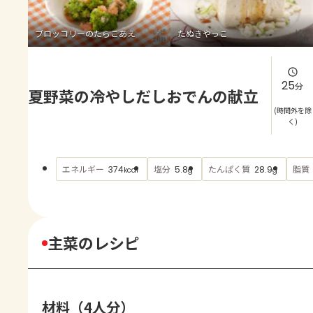
よくあるお問い合わせ
ブロッコリーのたらこあえ
たぬきやっこ
お買い物
AJINOMOTO PARK とは
25
分
夏野菜の冷やしだしおでんの献立
(時間外を除
く)
エネルギー
塩分
たんぱく質
脂質
374
5.8
28.9
kcal
g
g
主菜のレシピ
材料（4人分）