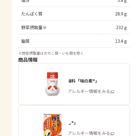
塩分
5.8 g
たんぱく質
28.9 g
野菜摂取量※
232 g
脂質
13.4 g
※
野菜摂取量はきのこ類・いも類を除く
商品情報
うま味調味料「味の素®」
商品・アレルギー情報をみる
「ほんだし®」
商品・アレルギー情報をみる