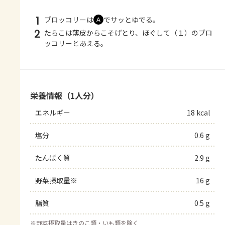
1
ブロッコリーは
でサッとゆでる。
Ａ
2
たらこは薄皮からこそげとり、ほぐして（１）のブロ
ッコリーとあえる。
栄養情報（1人分）
エネルギー
18 kcal
塩分
0.6 g
たんぱく質
2.9 g
野菜摂取量※
16 g
脂質
0.5 g
※
野菜摂取量はきのこ類・いも類を除く