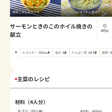
よくあるお問い合わせ
野菜しみしみマリネ
マカロニ in ほうれん草スープ
お買い物
サーモンときのこのホイル焼きの
AJINOMOTO PARK とは
40
分
献立
エネルギー
塩分
たんぱく質
脂質
352
4
28.5
1
kcal
g
g
主菜のレシピ
材料（4人分）
生ざけ（切り身）
4切れ（400g）