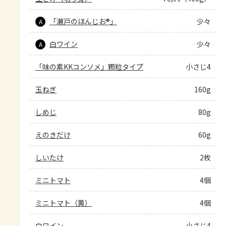
「瀬戸のほんじお®」
少々
A
白ワイン
少々
A
「味の素KKコンソメ」顆粒タイプ
小さじ4
玉ねぎ
160g
しめじ
80g
えのきだけ
60g
しいたけ
2枚
ミニトマト
4個
ミニトマト（黄）
4個
白ワイン
小さじ4