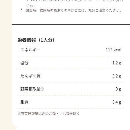
です。
＊
調理時、飲用時の熱湯でのやけどには、充分ご注意ください。
栄養情報（1人分）
エネルギー
113 kcal
塩分
1.2 g
たんぱく質
3.2 g
野菜摂取量※
0 g
脂質
3.4 g
※
野菜摂取量はきのこ類・いも類を除く