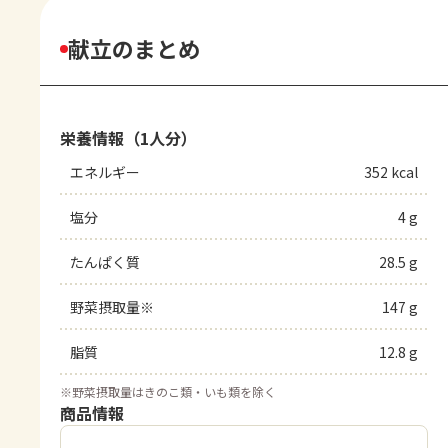
献立のまとめ
栄養情報（1人分）
エネルギー
352 kcal
塩分
4 g
たんぱく質
28.5 g
野菜摂取量※
147 g
脂質
12.8 g
※
野菜摂取量はきのこ類・いも類を除く
商品情報