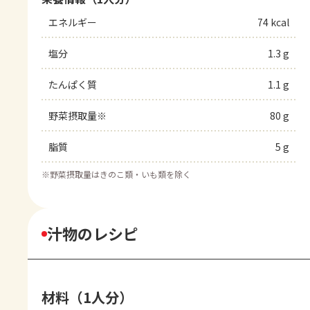
エネルギー
74 kcal
塩分
1.3 g
たんぱく質
1.1 g
野菜摂取量※
80 g
脂質
5 g
※
野菜摂取量はきのこ類・いも類を除く
汁物のレシピ
材料（1人分）