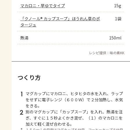
マカロニ・早ゆでタイプ
15g
「クノール® カップスープ」ほうれん草のポ
1袋
タージュ
熱湯
150ml
レシピ提供：味の素KK
つくり方
1
マグカップにマカロニ、ヒタヒタの水を入れ、ラップ
をせずに電子レンジ（６００Ｗ）で２分加熱し、水気
をきる。
2
別のマグカップに「カップスープ」を入れ、熱湯を注
ぎ、すぐに１５秒よくかき混ぜ、（１）のマカロニを
加えて軽く混ぜ合わせる。
＊
１５０ｍｌの目安はマグカップ６分目、コーヒーカップ８分目