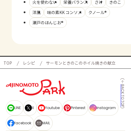
火を使わない
栄養バランス
さけ
きのこ
洋風
味の素KK コンソメ
クノール®
瀬戸のほんじお®
TOP
レシピ
サーモンときのこのホイル焼きの献立
BACK TO TOP
LINE
X
Youtube
Pinterest
Instagram
facebook
MAIL