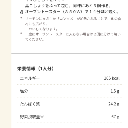
黒こしょうをふって包む。同様にあと３個作る。
4
オーブントースター（８５０Ｗ）で１４分ほど焼く。
＊
サーモンにまぶした「コンソメ」が加熱されることで、他の食
材にも広がり、
おいしくなります。
＊
一度にオーブントースターに入らない場合は２回に分けて焼い
てください。
栄養情報（1人分）
エネルギー
165 kcal
塩分
1.5 g
たんぱく質
24.2 g
野菜摂取量※
67 g