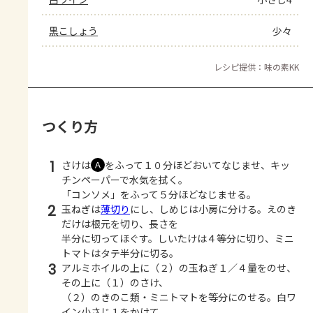
黒こしょう
少々
レシピ提供：味の素KK
つくり方
1
さけは
をふって１０分ほどおいてなじませ、キッ
Ａ
チンペーパーで水気を拭く。
「コンソメ」をふって５分ほどなじませる。
2
玉ねぎは
薄切り
にし、しめじは小房に分ける。えのき
だけは根元を切り、長さを
半分に切ってほぐす。しいたけは４等分に切り、ミニ
トマトはタテ半分に切る。
3
アルミホイルの上に（２）の玉ねぎ１／４量をのせ、
その上に（１）のさけ、
（２）のきのこ類・ミニトマトを等分にのせる。白ワ
イン小さじ１をかけて