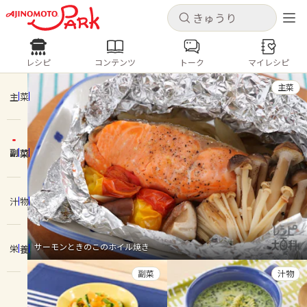
キャンセル
キャンセル
レシピ
コンテンツ
トーク
マイレシピ
レシピ
コンテンツ
ログインするとレシピを保存できます
主菜
ログイン
新規登録
主菜
人気の食材・レシピ
副菜
ホーム
きゅうり
なす
トマト
とうもろこし
ピーマン
みょうが
ゴーヤ
コンテンツ
汁物
レシピ
サーモンときのこのホイル焼き
栄養
トーク
副菜
汁物