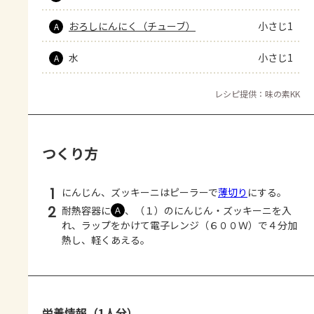
おろしにんにく（チューブ）
小さじ1
A
水
小さじ1
A
レシピ提供：味の素KK
つくり方
1
にんじん、ズッキーニはピーラーで
薄切り
にする。
2
耐熱容器に
、（１）のにんじん・ズッキーニを入
Ａ
れ、ラップをかけて電子レンジ（６００Ｗ）で４分加
熱し、軽くあえる。
栄養情報（1人分）