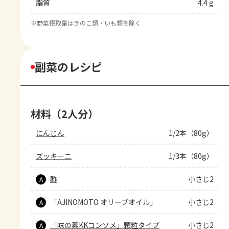
脂質
4.4 g
※
野菜摂取量はきのこ類・いも類を除く
副菜のレシピ
材料（2人分）
にんじん
1/2本（80g）
ズッキーニ
1/3本（80g）
酢
小さじ2
A
「AJINOMOTO オリーブオイル」
小さじ2
A
「味の素KKコンソメ」顆粒タイプ
小さじ2
A