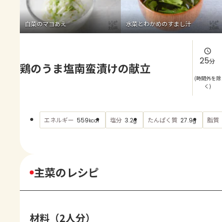
よくあるお問い合わせ
白菜のマヨあえ
水菜とわかめのすまし汁
お買い物
AJINOMOTO PARK とは
25
分
鶏のうま塩南蛮漬けの献立
(時間外を除
く)
エネルギー
塩分
たんぱく質
脂質
559
3.2
27.9
kcal
g
g
主菜のレシピ
材料（2人分）