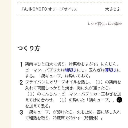
「AJINOMOTO オリーブオイル」
大さじ2
レシピ提供：味の素KK
つくり方
1
鶏肉はひと口大に切り、片栗粉をまぶす。にんじん、
ピーマン、パプリカは
細切り
にし、玉ねぎは
薄切り
に
する。「鍋キューブ」は砕いておく。
2
フライパンにオリーブオイルを熱し、（１）の鶏肉を
入れて両面しっかりと焼き、肉に火が通ったら、
（１）のにんじん・ピーマン・パプリカ・玉ねぎを加
えて炒め合わせ、（１）の砕いた「鍋キューブ」、
Ａ
を加えて煮る。
3
「鍋キューブ」が溶けたら、火を止め、器に移し入れ
て粗熱を取り、冷蔵庫で冷やす（時間外）。