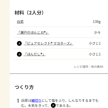
材料（2人分）
白菜
130g
「瀬戸のほんじお®」
少々
「ピュアセレクト® マヨネーズ」
小さじ1
A
「ほんだし®」
小さじ1
A
レシピ提供：味の素KK
つくり方
1
白菜は
細切り
にして塩をふり、しんなりするまでも
む。水気をきって、
であえる。
Ａ