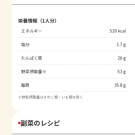
栄養情報（1人分）
エネルギー
520 kcal
塩分
1.7 g
たんぱく質
26 g
野菜摂取量※
53 g
脂質
35.8 g
※
野菜摂取量はきのこ類・いも類を除く
副菜のレシピ