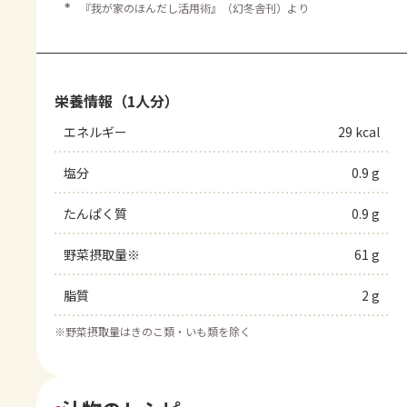
＊
『我が家のほんだし活用術』（幻冬舎刊）より
栄養情報（1人分）
エネルギー
29 kcal
塩分
0.9 g
たんぱく質
0.9 g
野菜摂取量※
61 g
脂質
2 g
※
野菜摂取量はきのこ類・いも類を除く