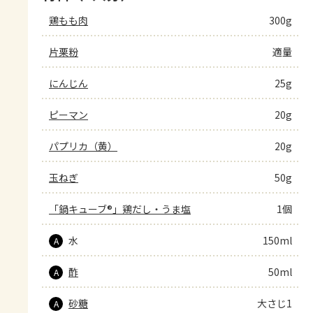
鶏もも肉
300g
片栗粉
適量
にんじん
25g
ピーマン
20g
パプリカ（黄）
20g
玉ねぎ
50g
「鍋キューブ®」鶏だし・うま塩
1個
水
150ml
A
酢
50ml
A
砂糖
大さじ1
A