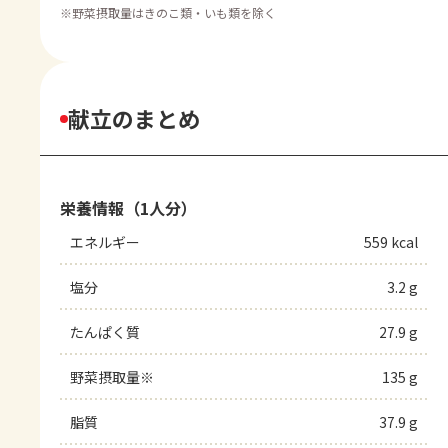
※
野菜摂取量はきのこ類・いも類を除く
献立のまとめ
栄養情報（1人分）
エネルギー
559 kcal
塩分
3.2 g
たんぱく質
27.9 g
野菜摂取量※
135 g
脂質
37.9 g