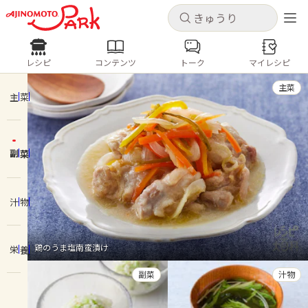
キャンセル
キャンセル
レシピ
コンテンツ
トーク
マイレシピ
レシピ
コンテンツ
ログインするとレシピを保存できます
主菜
ログイン
新規登録
主菜
人気の食材・レシピ
副菜
ホーム
きゅうり
なす
トマト
とうもろこし
ピーマン
みょうが
ゴーヤ
コンテンツ
汁物
レシピ
鶏のうま塩南蛮漬け
栄養
トーク
副菜
汁物