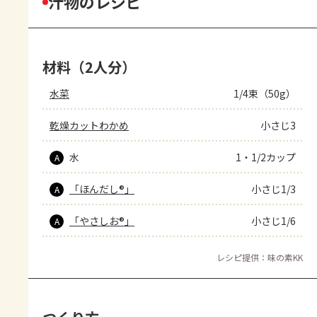
汁物のレシピ
材料（2人分）
水菜
1/4束（50g）
乾燥カットわかめ
小さじ3
水
1・1/2カップ
A
「ほんだし®」
小さじ1/3
A
「やさしお®」
小さじ1/6
A
レシピ提供：味の素KK