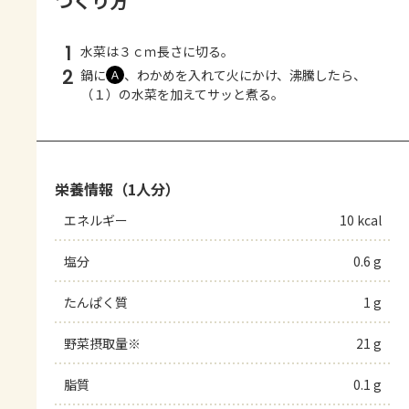
つくり方
1
水菜は３ｃｍ長さに切る。
2
鍋に
、わかめを入れて火にかけ、沸騰したら、
Ａ
（１）の水菜を加えてサッと煮る。
栄養情報（1人分）
エネルギー
10 kcal
塩分
0.6 g
たんぱく質
1 g
野菜摂取量※
21 g
脂質
0.1 g