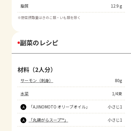
脂質
12.9 g
※
野菜摂取量はきのこ類・いも類を除く
副菜のレシピ
材料（2人分）
サーモン（刺身）
80g
水菜
1/4束
「AJINOMOTO オリーブオイル」
小さじ1
A
「丸鶏がらスープ™」
小さじ1
A