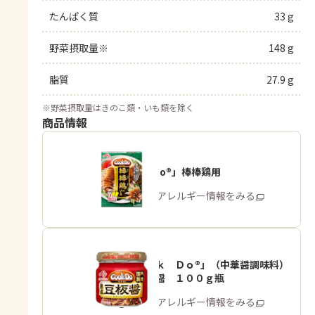
たんぱく質
33 g
野菜摂取量※
148 g
脂質
27.9 g
※
野菜摂取量はきのこ類・いも類を除く
商品情報
「Cook Do®」棒棒鶏用
商品・アレルギー情報をみる
「Ｃｏｏｋ Ｄｏ®」（中華醤調味料）
熟成豆板醤 １００ｇ瓶
商品・アレルギー情報をみる