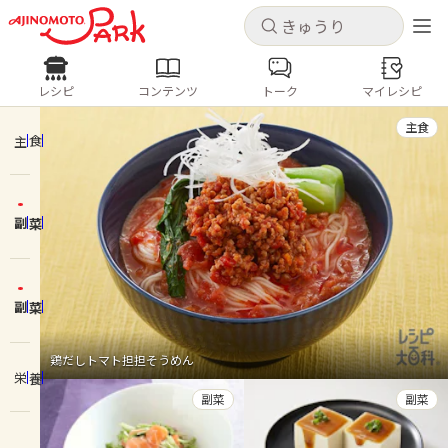
キャンセル
キャンセル
レシピ
コンテンツ
トーク
マイレシピ
レシピ
コンテンツ
ログインするとレシピを保存できます
主食
ログイン
新規登録
主食
人気の食材・レシピ
副菜
ホーム
きゅうり
なす
トマト
とうもろこし
ピーマン
みょうが
ゴーヤ
コンテンツ
副菜
レシピ
鶏だしトマト担担そうめん
栄養
トーク
副菜
副菜