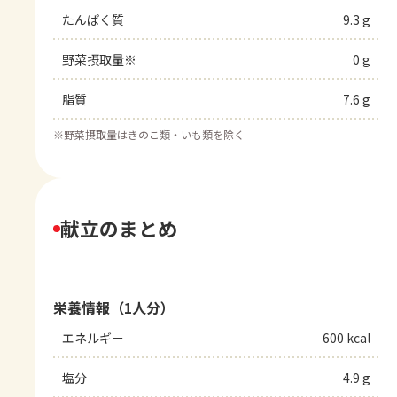
たんぱく質
9.3 g
野菜摂取量※
0 g
脂質
7.6 g
※
野菜摂取量はきのこ類・いも類を除く
献立のまとめ
栄養情報（1人分）
エネルギー
600 kcal
塩分
4.9 g