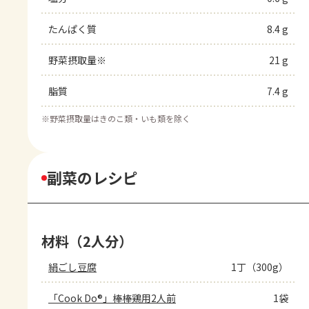
たんぱく質
8.4 g
野菜摂取量※
21 g
脂質
7.4 g
※
野菜摂取量はきのこ類・いも類を除く
副菜のレシピ
材料（2人分）
絹ごし豆腐
1丁（300g）
「Cook Do®」棒棒鶏用2人前
1袋