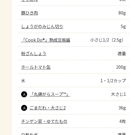
豚ひき肉
80g
しょうがのみじん切り
5g
「Cook Do®」熟成豆板醤
小さじ1/2（2.5g）
粉ざんしょう
適量
ホールトマト缶
200g
水
1・1/2カップ
「丸鶏がらスープ™」
大さじ1
A
ごまだれ・大さじ2
36g
A
チンゲン菜・ゆでたもの
4枚
白髪ねぎ
適量