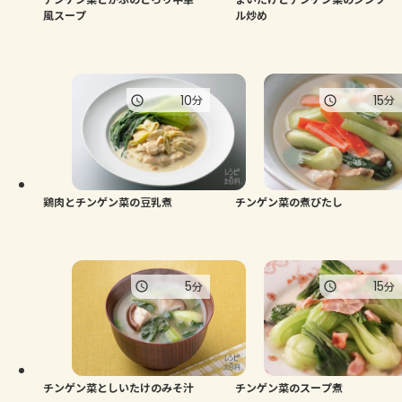
風スープ
ル炒め
10
15
分
分
鶏肉とチンゲン菜の豆乳煮
チンゲン菜の煮びたし
5
15
分
分
チンゲン菜としいたけのみそ汁
チンゲン菜のスープ煮