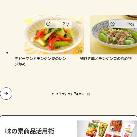
3
15
分
分
赤ピーマンとチンゲン菜のレン
鶏ひき肉とチンゲン菜の炒め物
ジ炒め
...
1
2
3
4
10
味の素商品活用術