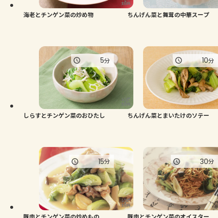
海老とチンゲン菜の炒め物
ちんげん菜と舞茸の中華スープ
5
10
分
分
しらすとチンゲン菜のおひたし
ちんげん菜とまいたけのソテー
15
30
分
分
豚肉とチンゲン菜の炒めもの
豚肉とチンゲン菜のオイスター