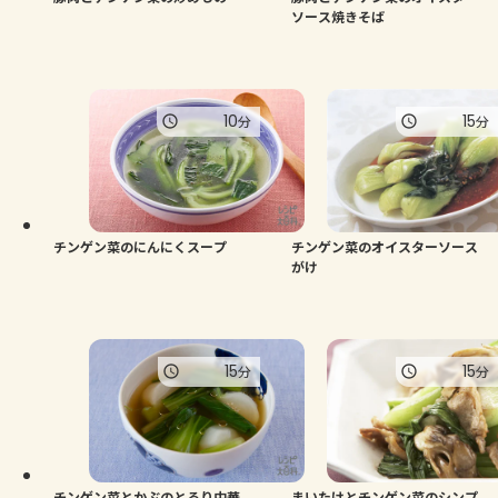
ソース焼きそば
10
15
分
分
チンゲン菜のにんにくスープ
チンゲン菜のオイスターソース
がけ
15
15
分
分
チンゲン菜とかぶのとろり中華
まいたけとチンゲン菜のシンプ