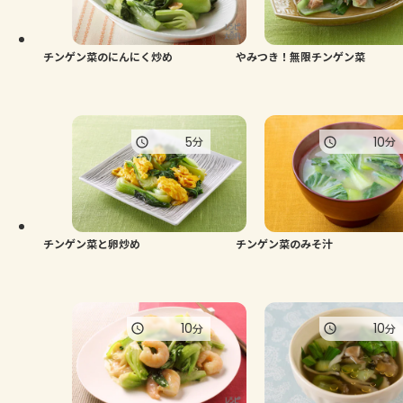
よくあるお問い合わせ
お買い物
チンゲン菜のにんにく炒め
やみつき！無限チンゲン菜
AJINOMOTO PARK とは
5
10
分
分
チンゲン菜と卵炒め
チンゲン菜のみそ汁
10
10
分
分