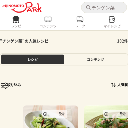
キャ
キャ
レシピ
コンテンツ
トーク
マイレシピ
レシピ
コンテンツ
ログインするとレシピを保存できます
"チンゲン菜"の人気レシピ
182件
ログイン
新規登録
人気の食材・レシピ
レシピ
コンテンツ
ホーム
きゅうり
なす
トマト
とうもろこし
ピーマン
みょうが
ゴーヤ
コンテンツ
絞り込み
人気順
レシピ
トーク
5
5
分
分