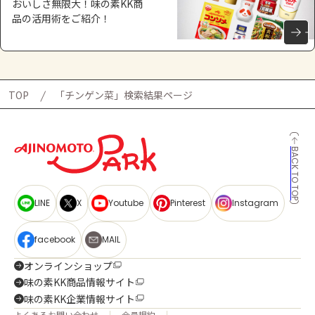
おいしさ無限大！味の素KK商
品の活用術をご紹介！
TOP
「チンゲン菜」検索結果ページ
BACK TO TOP
LINE
X
Youtube
Pinterest
Instagram
facebook
MAIL
オンラインショップ
味の素KK商品情報サイト
味の素KK企業情報サイト
よくあるお問い合わせ
会員規約