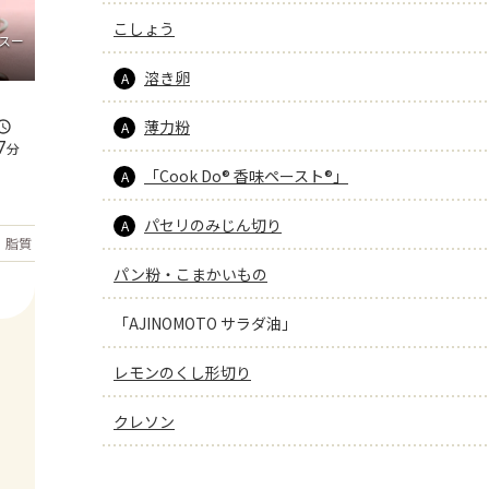
こしょう
スー
溶き卵
A
薄力粉
A
7
分
「Cook Do® 香味ペースト®」
A
パセリのみじん切り
A
もっと見る
脂質
19.8
g
パン粉・こまかいもの
「AJINOMOTO サラダ油」
レモンのくし形切り
クレソン