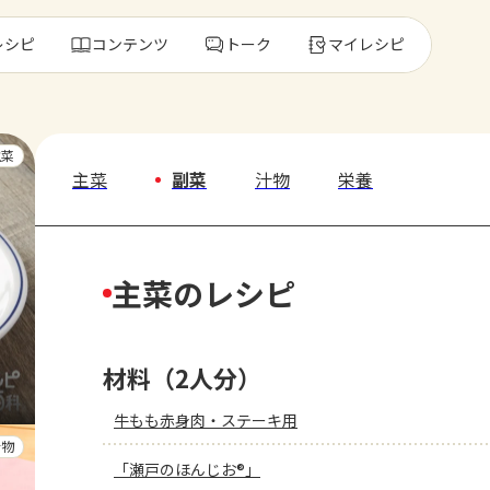
レシピ
コンテンツ
トーク
マイレシピ
レ
主菜
主菜
副菜
汁物
栄養
人気の食材・
主菜のレシピ
きゅうり
ゴーヤ
材料（2人分）
牛もも赤身肉・ステーキ用
汁物
「瀬戸のほんじお®」