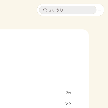
キャンセル
キャンセル
シピ
コンテンツ
ログインするとレシピを保存できます
ログイン
新規登録
レシピ
ホーム
なす
トマト
とうもろこし
ピーマン
みょうが
コンテンツ
レシピ
2枚
トーク
少々