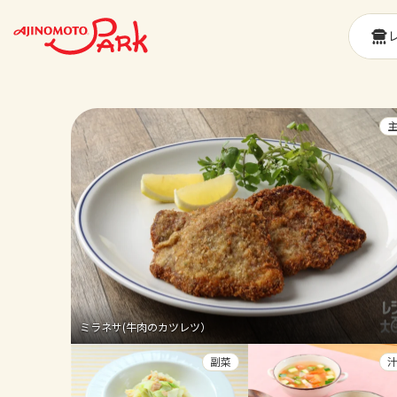
ミラネサ(牛肉のカツレツ）
副菜