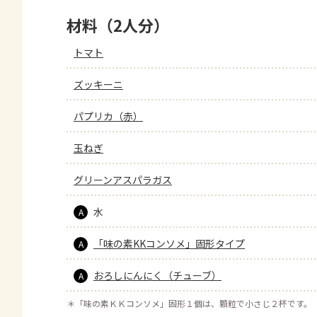
材料（2人分）
トマト
ズッキーニ
パプリカ（赤）
玉ねぎ
グリーンアスパラガス
水
A
「味の素KKコンソメ」固形タイプ
A
おろしにんにく（チューブ）
A
＊
「味の素ＫＫコンソメ」固形１個は、顆粒で小さじ２杯です。