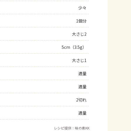
少々
よくあるお問い合わせ
1個分
お買い物
大さじ2
AJINOMOTO PARK とは
5cm（3.5g）
大さじ1
適量
適量
2切れ
適量
レシピ提供：味の素KK