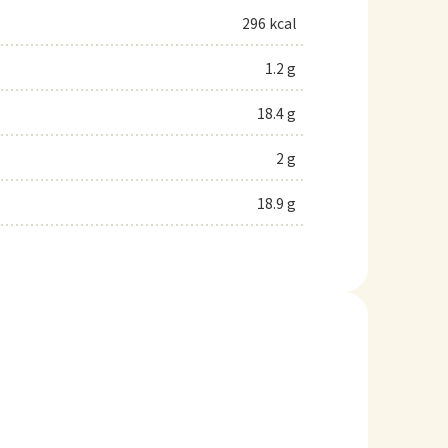
296 kcal
1.2 g
18.4 g
2 g
18.9 g