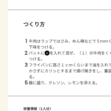
つくり方
1
牛肉はラップではさみ、めん棒などで５ｍｍ
下味をつける。
2
バットに
を入れて混ぜ、（１）の牛肉をく
Ａ
つける。
3
フライパンに高さ１ｃｍくらいまで油を入れ
かさずにカリッとするまで揚げ焼きをし、裏
る。
5
器に盛り、クレソン、レモンを添える。
栄養情報（1人分）