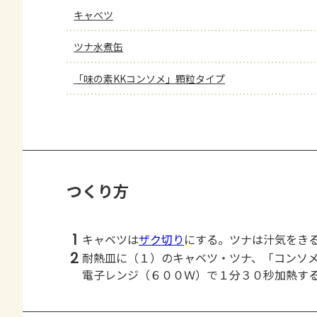
キャベツ
ツナ水煮缶
「味の素KKコンソメ」顆粒タイプ
つくり方
1
キャベツは
ザク切り
にする。ツナは汁気をき
2
耐熱皿に（１）のキャベツ・ツナ、「コンソ
電子レンジ（６００Ｗ）で１分３０秒加熱す