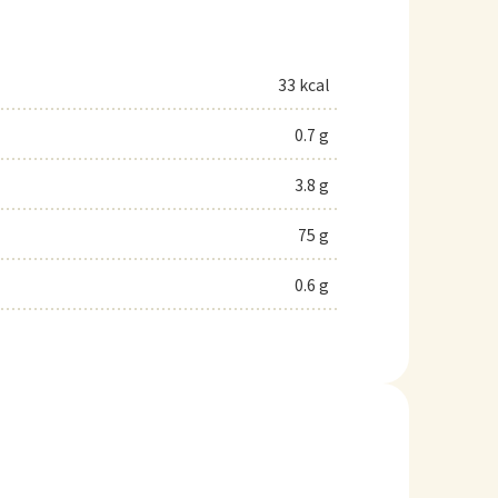
33 kcal
0.7 g
3.8 g
75 g
0.6 g