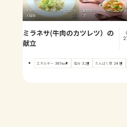
キャベツとツナの和え物 コンソ
夏野菜のガーリックコンソメ
メ風味
プ
ミラネサ(牛肉のカツレツ）の
2
献立
エネルギー
塩分
たんぱく質
367
3.2
24.1
kcal
g
g