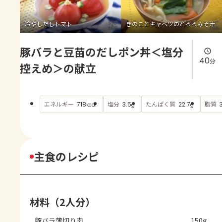
よくあるお問い合わせ
冷やしだしトマト
きのことキャベツのとろろみそ汁
お買い物
豚バラと豆苗のだしポン丼＜塩分
AJINOMOTO PARK とは
40
分
控えめ＞の献立
エネルギー
塩分
たんぱく質
脂質
718
3.5
22.7
kcal
g
g
主食のレシピ
材料（2人分）
豚バラ薄切り肉
150g