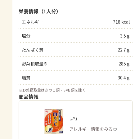
栄養情報（1人分）
エネルギー
718 kcal
塩分
3.5 g
たんぱく質
22.7 g
野菜摂取量※
285 g
脂質
30.4 g
※
野菜摂取量はきのこ類・いも類を除く
商品情報
「ほんだし®」
商品・アレルギー情報をみる