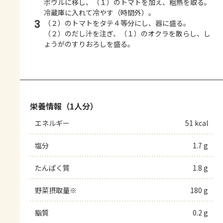
ボウルに移し、（１）のトマトを加え、粗熱を取る。
冷蔵庫に入れて冷やす（時間外）。
3
（２）のトマトをタテ４等分にし、器に盛る。
（２）のだし汁を注ぎ、（１）のオクラを散らし、し
ょうがのすりおろしを盛る。
栄養情報（1人分）
エネルギー
51 kcal
塩分
1.7 g
たんぱく質
1.8 g
野菜摂取量※
180 g
脂質
0.2 g