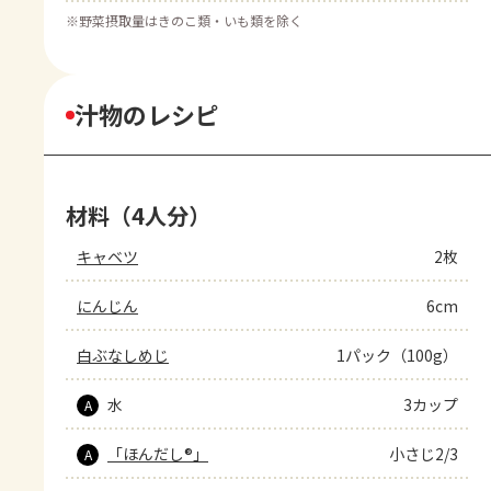
※
野菜摂取量はきのこ類・いも類を除く
汁物のレシピ
材料（4人分）
キャベツ
2枚
にんじん
6cm
白ぶなしめじ
1パック（100g）
水
3カップ
A
「ほんだし®」
小さじ2/3
A