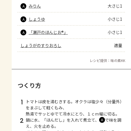
みりん
大さじ1
A
しょうゆ
小さじ1
A
「瀬戸のほんじお®」
小さじ1
A
しょうがのすりおろし
適量
レシピ提供：味の素KK
つくり方
1
トマトは皮を湯むきする。オクラは塩少々（分量外）
をまぶして軽くもみ、
熱湯でサッとゆでて冷水にとり、１ｃｍ幅に切る。
2
鍋に水、「ほんだし」を入れて煮立て、
で味を調
Ａ
え、火を止める。