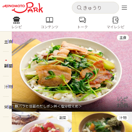
キャンセル
キャンセル
レシピ
コンテンツ
トーク
マイレシピ
レシピ
コンテンツ
ログインするとレシピを保存できます
主食
ログイン
新規登録
主食
人気の食材・レシピ
副菜
ホーム
きゅうり
なす
トマト
とうもろこし
ピーマン
みょうが
ゴーヤ
コンテンツ
汁物
レシピ
豚バラと豆苗のだしポン丼＜塩分控えめ＞
栄養
トーク
副菜
汁物