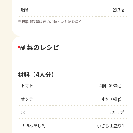
脂質
29.7 g
※
野菜摂取量はきのこ類・いも類を除く
副菜のレシピ
材料（4人分）
トマト
4個（680g）
オクラ
4本（40g）
水
2カップ
「ほんだし®」
小さじ山盛り1