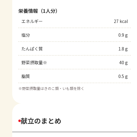
栄養情報（1人分）
エネルギー
27 kcal
塩分
0.9 g
たんぱく質
1.8 g
野菜摂取量※
40 g
脂質
0.5 g
※
野菜摂取量はきのこ類・いも類を除く
献立のまとめ