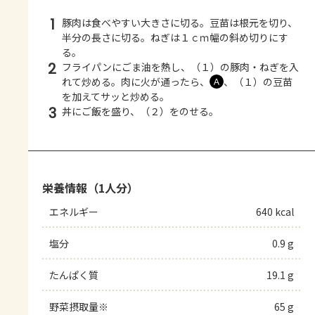
1
豚肉は食べやすい大きさに切る。豆苗は根元を切り、
半分の長さに切る。ねぎは１ｃｍ幅の斜め切りにす
る。
2
フライパンにごま油を熱し、（１）の豚肉・ねぎを入
れて炒める。肉に火が通ったら、
、（１）の豆苗
Ａ
を加えてサッと炒める。
3
丼にご飯を盛り、（２）をのせる。
栄養情報（1人分）
エネルギー
640 kcal
塩分
0.9 g
たんぱく質
19.1 g
野菜摂取量※
65 g