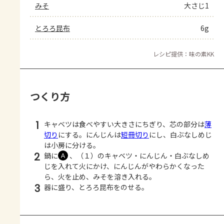
みそ
大さじ1
とろろ昆布
6g
レシピ提供：味の素KK
つくり方
1
キャベツは食べやすい大きさにちぎり、芯の部分は
薄
切り
にする。にんじんは
短冊切り
にし、白ぶなしめじ
は小房に分ける。
2
鍋に
、（１）のキャベツ・にんじん・白ぶなしめ
Ａ
じを入れて火にかけ、にんじんがやわらかくなった
ら、火を止め、みそを溶き入れる。
3
器に盛り、とろろ昆布をのせる。