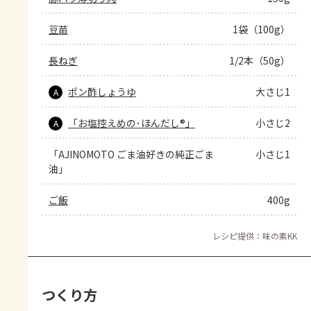
豆苗
1袋（100g）
長ねぎ
1/2本（50g）
ポン酢しょうゆ
大さじ1
A
「お塩控えめの･ほんだし®」
小さじ2
A
「AJINOMOTO ごま油好きの純正ごま
小さじ1
油」
ご飯
400g
レシピ提供：味の素KK
つくり方