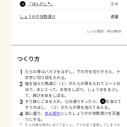
「ほんだし®」
少々
A
しょうがの甘酢漬け
適量
レシピ提供：味の素KK
つくり方
1
たらの芽はハカマをはずし、下の方を切りそろえ、十
文字に切り目を入れる。
2
塩を加えた熱湯に（１）のたらの芽を入れて２～３分
ゆで、水にとって、水気をしぼり、しょうゆをまぶし
て、再び水気をしぼる。
3
すり鉢にごまを入れ、七分通りすったら、
を加えて
Ａ
すりのばし、（２）のたらの芽を加えてあえる。
4
器に盛り、
せん切り
にしたしょうがの甘酢漬けを天盛
りにする。
＊
たらの芽は早めにゆでておくと、アクが出て変色してしまうの