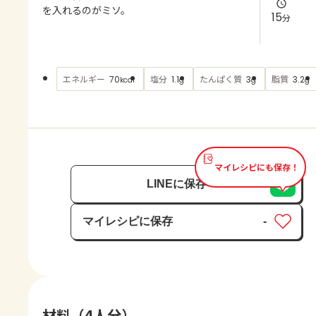
よくあるお問い合わせ
を入れるのがミソ。
15
分
お買い物
エネルギー
塩分
たんぱく質
脂質
70
1.1
3
3.2
kcal
g
g
g
AJINOMOTO PARK とは
マイレシピにも保存！
LINEに保存
マイレシピに保存
-
保存済み
材料（4人分）