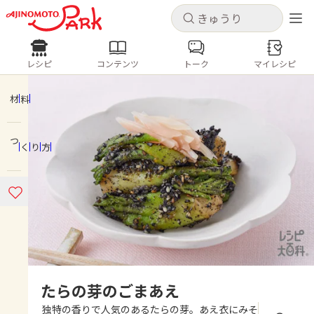
キャンセル
キャンセル
レシピ
コンテンツ
トーク
マイレシピ
レシピ
コンテンツ
ログインするとレシピを保存できます
ログイン
新規登録
材料
人気の食材・レシピ
つくり方
ホーム
きゅうり
なす
トマト
とうもろこし
ピーマン
みょうが
ゴーヤ
コンテンツ
レシピ
トーク
たらの芽のごまあえ
独特の香りで人気のあるたらの芽。あえ衣にみそ