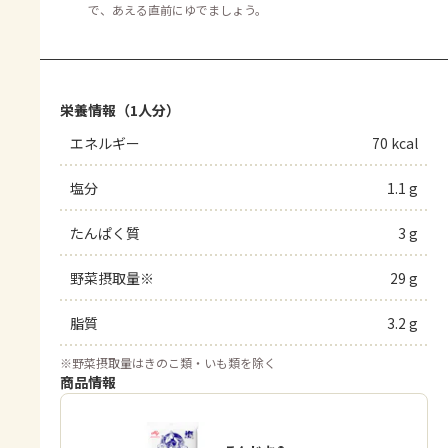
で、あえる直前にゆでましょう。
栄養情報（1人分）
エネルギー
70 kcal
塩分
1.1 g
たんぱく質
3 g
野菜摂取量※
29 g
脂質
3.2 g
※
野菜摂取量はきのこ類・いも類を除く
商品情報