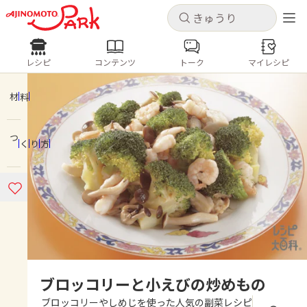
キャンセル
キャンセル
レシピ
コンテンツ
トーク
マイレシピ
レシピ
コンテンツ
ログインするとレシピを保存できます
ログイン
新規登録
材料
人気の食材・レシピ
つくり方
ホーム
きゅうり
なす
トマト
とうもろこし
ピーマン
みょうが
ゴーヤ
コンテンツ
レシピ
トーク
ブロッコリーと小えびの炒めもの
ブロッコリーやしめじを使った人気の副菜レシピ