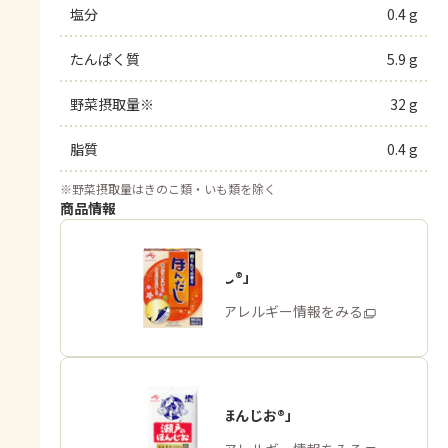
塩分
0.4 g
たんぱく質
5.9 g
野菜摂取量※
32 g
脂質
0.4 g
※
野菜摂取量はきのこ類・いも類を除く
商品情報
「ほんだし®」
商品・アレルギー情報をみる
「瀬戸のほんじお®」