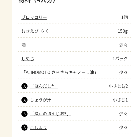
ブロッコリー
1個
むきえび（小）
150g
酒
少々
しめじ
1パック
「AJINOMOTO さらさらキャノーラ油」
少々
「ほんだし®」
小さじ1/2
A
しょうが汁
小さじ1
A
「瀬戸のほんじお®」
少々
A
こしょう
少々
A