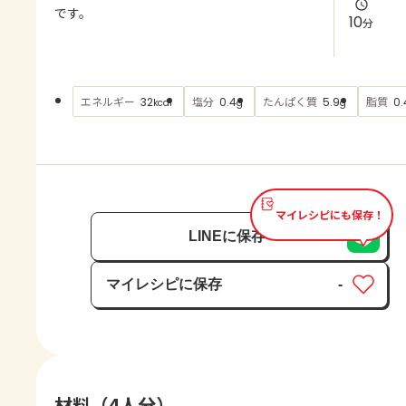
よくあるお問い合わせ
です。
10
分
お買い物
エネルギー
塩分
たんぱく質
脂質
32
0.4
5.9
0.
kcal
g
g
AJINOMOTO PARK とは
マイレシピにも保存！
LINEに保存
マイレシピに保存
-
保存済み
材料（4人分）