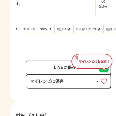
よくあるお問い合わせ
す。
20
分
お買い物
エネルギー
塩分
たんぱく質
脂質
302
1.3
21.3
2
kcal
g
g
AJINOMOTO PARK とは
マイレシピにも保存！
LINEに保存
マイレシピに保存
-
保存済み
材料（4人分）