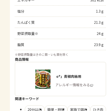
塩分
1.3 g
たんぱく質
21.3 g
野菜摂取量※
24 g
脂質
23.9 g
※
野菜摂取量はきのこ類・いも類を除く
商品情報
「Cook Do®」青椒肉絲用
商品・アレルギー情報をみる
関連キーワード
20分以内
簡単・時短
家族で囲む
ひき肉