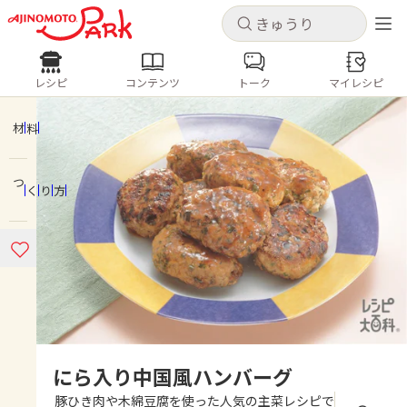
キャンセル
キャンセル
レシピ
コンテンツ
トーク
マイレシピ
レシピ
コンテンツ
ログインするとレシピを保存できます
ログイン
新規登録
材料
人気の食材・レシピ
つくり方
ホーム
きゅうり
なす
トマト
とうもろこし
ピーマン
みょうが
ゴーヤ
コンテンツ
レシピ
トーク
にら入り中国風ハンバーグ
豚ひき肉や木綿豆腐を使った人気の主菜レシピで