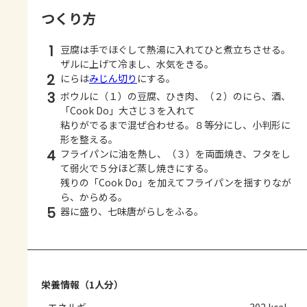
つくり方
1
豆腐は手でほぐして熱湯に入れてひと煮立ちさせる。
ザルに上げて冷まし、水気をきる。
2
にらは
みじん切り
にする。
3
ボウルに（１）の豆腐、ひき肉、（２）のにら、酒、
「Cook Do」大さじ３を入れて
粘りがでるまで混ぜ合わせる。８等分にし、小判形に
形を整える。
4
フライパンに油を熱し、（３）を両面焼き、フタをし
て弱火で５分ほど蒸し焼きにする。
残りの「Cook Do」を加えてフライパンを揺すりなが
ら、からめる。
5
器に盛り、七味唐がらしをふる。
栄養情報（1人分）
エネルギー
302 kcal