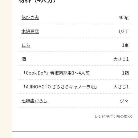
豚ひき肉
400g
木綿豆腐
1/2丁
にら
1束
酒
大さじ1
「Cook Do®」青椒肉絲用3～4人前
1箱
「AJINOMOTO さらさらキャノーラ油」
大さじ1
七味唐がらし
少々
レシピ提供：味の素KK