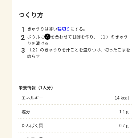
つくり方
1
きゅうりは薄い
輪切り
にする。
2
ボウルに
を合わせて甘酢を作り、（１）のきゅう
Ａ
りを漬ける。
3
（２）のきゅうりを汁ごとを盛りつけ、切ったごまを
散らす。
栄養情報（1人分）
エネルギー
14 kcal
塩分
1.1 g
たんぱく質
0.7 g