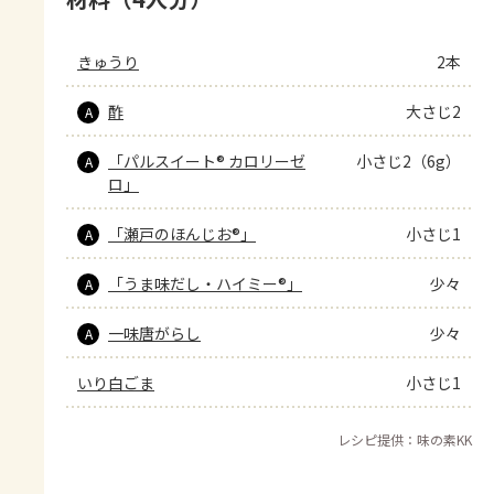
きゅうり
2本
酢
大さじ2
A
「パルスイート® カロリーゼ
小さじ2（6g）
A
ロ」
「瀬戸のほんじお®」
小さじ1
A
「うま味だし・ハイミー®」
少々
A
一味唐がらし
少々
A
いり白ごま
小さじ1
レシピ提供：味の素KK