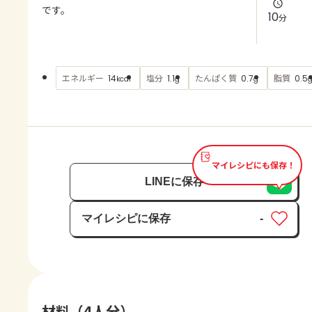
よくあるお問い合わせ
です。
10
分
お買い物
エネルギー
塩分
たんぱく質
脂質
14
1.1
0.7
0.5
kcal
g
g
AJINOMOTO PARK とは
マイレシピにも保存！
LINEに保存
マイレシピに保存
-
保存済み
材料（4人分）