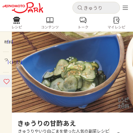
キャンセル
キャンセル
レシピ
コンテンツ
トーク
マイレシピ
レシピ
コンテンツ
ログインするとレシピを保存できます
ログイン
新規登録
材料
人気の食材・レシピ
つくり方
ホーム
きゅうり
なす
トマト
とうもろこし
ピーマン
みょうが
ゴーヤ
コンテンツ
レシピ
トーク
きゅうりの甘酢あえ
きゅうりやいり白ごまを使った人気の副菜レシピ