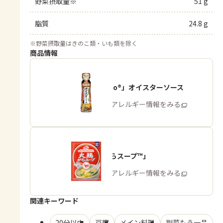
野菜摂取量※
51 g
脂質
24.8 g
※
野菜摂取量はきのこ類・いも類を除く
商品情報
「Cook Do®」オイスターソース
商品・アレルギー情報をみる
「丸鶏がらスープ™」
商品・アレルギー情報をみる
関連キーワード
20分以内
豆腐
メイン料理
副菜もう一品