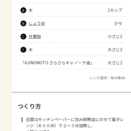
水
1カップ
B
しょうゆ
少々
B
片栗粉
小さじ2
C
水
大さじ2
C
「AJINOMOTO さらさらキャノーラ油」
大さじ2
レシピ提供：味の素KK
つくり方
1
豆腐はキッチンペーパーに包み耐熱皿にのせて電子レ
ンジ（６００Ｗ）で２～３分加熱し、