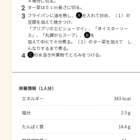
４等分に切る。
2
ター菜は５ｃｍ長さに切る。
3
フライパンに油を熱し、
を入れて炒め、（１）の
Ａ
豆腐を加えて焼きつけ、
「プリプリのエビシュ－マイ」、「オイスターソー
ス」、「丸鶏がらスープ」、
を
Ｂ
加えて中火で４分煮る。（２）のター菜を加えて し
んなりするまで煮る。
4
の水溶き片栗粉でとろみをつける。
Ｃ
栄養情報（1人分）
エネルギー
343 kcal
塩分
2.3 g
たんぱく質
14.4 g