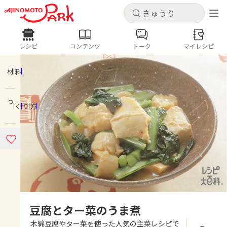
キャンセル
キャンセル
レシピ
コンテンツ
トーク
マイレシピ
レシピ
コンテンツ
ログインするとレシピを保存できます
ログイン
新規登録
材料
人気の食材・レシピ
つくり方
ホーム
きゅうり
なす
トマト
とうもろこし
ピーマン
みょうが
ゴーヤ
コンテンツ
レシピ
トーク
豆腐とター菜のうま煮
木綿豆腐やター菜を使った人気の主菜レシピで