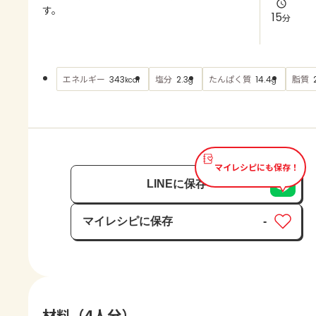
よくあるお問い合わせ
す。
15
分
お買い物
エネルギー
塩分
たんぱく質
脂質
343
2.3
14.4
kcal
g
g
AJINOMOTO PARK とは
マイレシピにも保存！
LINEに保存
マイレシピに保存
-
保存済み
材料（4人分）