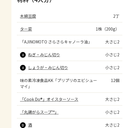
木綿豆腐
2丁
ター菜
1株（200g）
「AJINOMOTO さらさらキャノーラ油」
大さじ2
ねぎ・みじん切り
小さじ2
A
しょうが・みじん切り
小さじ2
A
味の素冷凍食品KK「プリプリのエビシュー
12個
マイ」
「Cook Do®」オイスターソース
大さじ2
「丸鶏がらスープ™」
小さじ2
酒
大さじ2
B