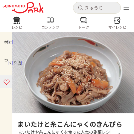
キャンセル
キャンセル
レシピ
コンテンツ
トーク
マイレシピ
レシピ
コンテンツ
ログインするとレシピを保存できます
ログイン
新規登録
材料
人気の食材・レシピ
つくり方
ホーム
きゅうり
なす
トマト
とうもろこし
ピーマン
みょうが
ゴーヤ
コンテンツ
レシピ
トーク
まいたけと糸こんにゃくのきんぴら
まいたけや糸こんにゃくを使った人気の副菜レシ