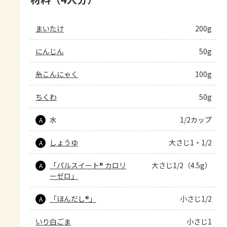
まいたけ
200g
にんじん
50g
糸こんにゃく
100g
ちくわ
50g
水
1/2カップ
A
しょうゆ
大さじ1・1/2
A
「パルスイート® カロリ
大さじ1/2（4.5g）
A
ーゼロ」
「ほんだし®」
小さじ1/2
A
いり白ごま
小さじ1