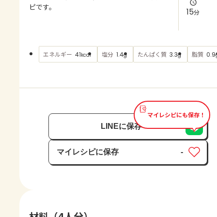
よくあるお問い合わせ
ピです。
15
分
お買い物
エネルギー
塩分
たんぱく質
脂質
41
1.4
3.3
0.9
kcal
g
g
AJINOMOTO PARK とは
マイレシピにも保存！
LINEに保存
マイレシピに保存
-
保存済み
材料（4人分）