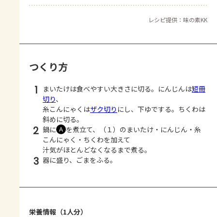
レシピ提供：味の素KK
つくり方
1
まいたけは食べやすい大きさに切る。にんじんは
短冊
切り
、
糸こんにゃくは
ザク切り
にし、下ゆでする。ちくわは
斜めに切る。
2
鍋に
を煮立て、（１）のまいたけ・にんじん・糸
Ａ
こんにゃく・ちくわを加えて
汁気がほとんどなくなるまで煮る。
3
器に盛り、ごまをふる。
栄養情報（1人分）