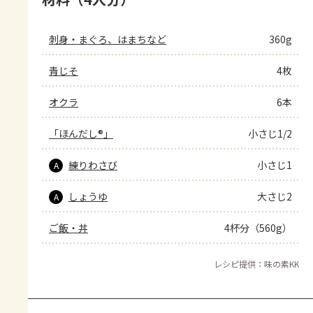
刺身・まぐろ、はまちなど
360g
青じそ
4枚
オクラ
6本
「ほんだし®」
小さじ1/2
練りわさび
小さじ1
A
しょうゆ
大さじ2
A
ご飯・丼
4杯分（560g）
レシピ提供：味の素KK