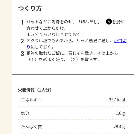
つくり方
1
バットなどに刺身をのせ、「ほんだし」、
を混ぜ
Ａ
合わせて上からかけ、
１５分ぐらいなじませておく。
2
オクラは塩でもんでから、サッと熱湯に通し、
小口切
り
にしておく。
3
粗熱の取れたご飯に、青じそを敷き、その上から
（１）を形よく盛り、（２）を散らす。
栄養情報（1人分）
エネルギー
337 kcal
塩分
1.6 g
たんぱく質
28.4 g