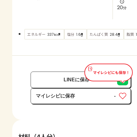
よくあるお問い合わせ
20
分
お買い物
エネルギー
塩分
たんぱく質
脂質
337
1.6
28.4
kcal
g
g
AJINOMOTO PARK とは
マイレシピにも保存！
LINEに保存
マイレシピに保存
-
保存済み
材料（4人分）