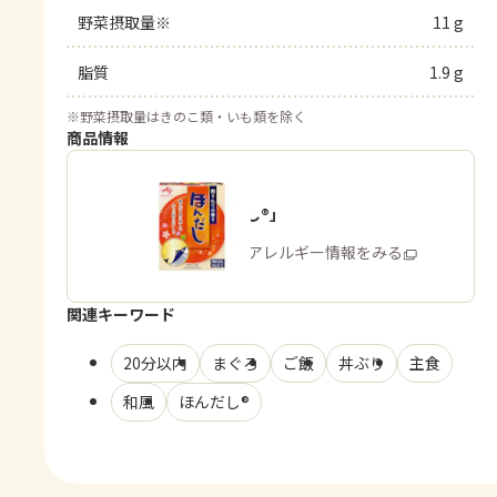
野菜摂取量※
11 g
脂質
1.9 g
※
野菜摂取量はきのこ類・いも類を除く
商品情報
「ほんだし®」
商品・アレルギー情報をみる
関連キーワード
20分以内
まぐろ
ご飯
丼ぶり
主食
和風
ほんだし®