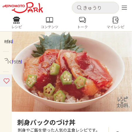
キャンセル
キャンセル
レシピ
コンテンツ
トーク
マイレシピ
レシピ
コンテンツ
ログインするとレシピを保存できます
ログイン
新規登録
材料
人気の食材・レシピ
つくり方
ホーム
きゅうり
なす
トマト
とうもろこし
ピーマン
みょうが
ゴーヤ
コンテンツ
レシピ
トーク
刺身パックのづけ丼
刺身やご飯を使った人気の主食レシピです。