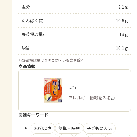
塩分
2.1 g
たんぱく質
10.6 g
野菜摂取量※
13 g
脂質
10.1 g
※
野菜摂取量はきのこ類・いも類を除く
商品情報
「ほんだし®」
商品・アレルギー情報をみる
関連キーワード
20分以内
簡単・時短
子どもに人気