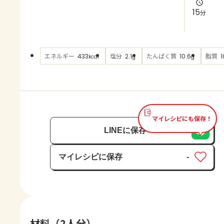
よくあるお問い合わせ
15
分
お買い物
エネルギー
塩分
たんぱく質
脂質
433
2.1
10.6
1
kcal
g
g
AJINOMOTO PARK とは
マイレシピにも保存！
LINEに保存
マイレシピに保存
-
保存済み
材料（2人分）