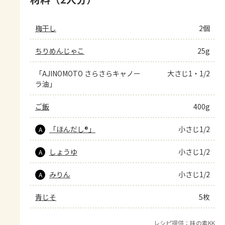
梅干し
2個
ちりめんじゃこ
25g
「AJINOMOTO さらさらキャノー
大さじ1・1/2
ラ油」
ご飯
400g
「ほんだし®」
小さじ1/2
A
しょうゆ
小さじ1/2
A
みりん
小さじ1/2
A
青じそ
5枚
レシピ提供：味の素KK