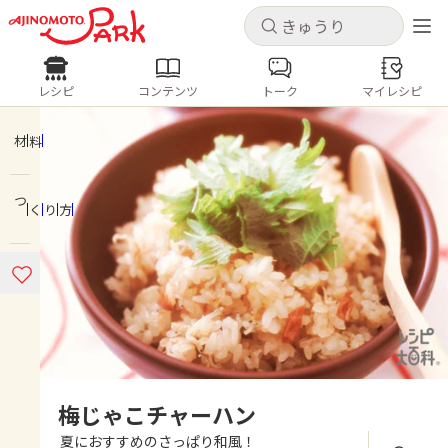
キャンセル
キャンセル
レシピ
コンテンツ
トーク
マイレシピ
レシピ
コンテンツ
ログインするとレシピを保存できます
ログイン
新規登録
材料
人気の食材・レシピ
つくり方
ホーム
きゅうり
なす
トマト
とうもろこし
ピーマン
みょうが
ゴーヤ
コンテンツ
レシピ
トーク
梅じゃこチャーハン
夏におすすめのさっぱり和風！