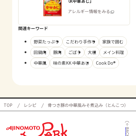
「味の素KK中華あじ」
商品・アレルギー情報をみる
関連キーワード
野菜たっぷり
こだわり手作り
家族で囲む
回鍋肉
豚肉
ごぼう
大根
メイン料理
中華風
味の素KK 中華あじ
Cook Do®
TOP
レシピ
骨つき豚の中華風みそ煮込み（とんこつ）