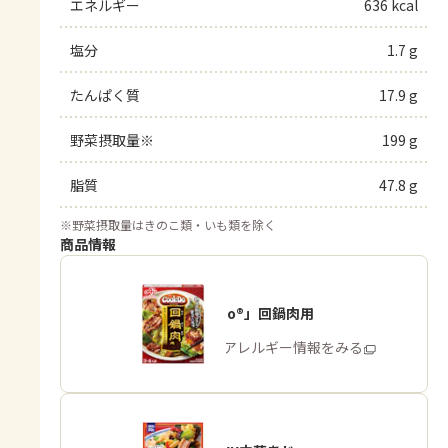
エネルギー
636 kcal
塩分
1.7 g
たんぱく質
17.9 g
野菜摂取量※
199 g
脂質
47.8 g
※
野菜摂取量はきのこ類・いも類を除く
商品情報
「Cook Do®」回鍋肉用
商品・アレルギー情報をみる