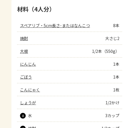
材料（4人分）
スペアリブ・5cm長さ･またはなんこつ
8本
焼酎
大さじ2
大根
1/2本（550g）
にんじん
1本
ごぼう
1本
こんにゃく
1枚
しょうが
1/2かけ
水
3カップ
A