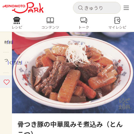
キャンセル
キャンセル
レシピ
コンテンツ
トーク
マイレシピ
レシピ
コンテンツ
ログインするとレシピを保存できます
ログイン
新規登録
材料
人気の食材・レシピ
つくり方
ホーム
きゅうり
なす
トマト
とうもろこし
ピーマン
みょうが
ゴーヤ
コンテンツ
レシピ
トーク
骨つき豚の中華風みそ煮込み（とん
こつ）