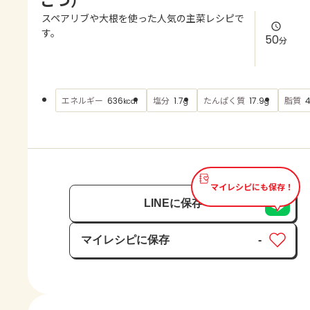
よくあるお問い合わせ
スペアリブや大根を使った人気の主菜レシピで
す。
50
分
お買い物
AJINOMOTO PARK とは
エネルギー
塩分
たんぱく質
脂質
636
1.7
17.9
4
kcal
g
g
マイレシピにも保存！
LINEに保存
マイレシピに保存
-
保存済み