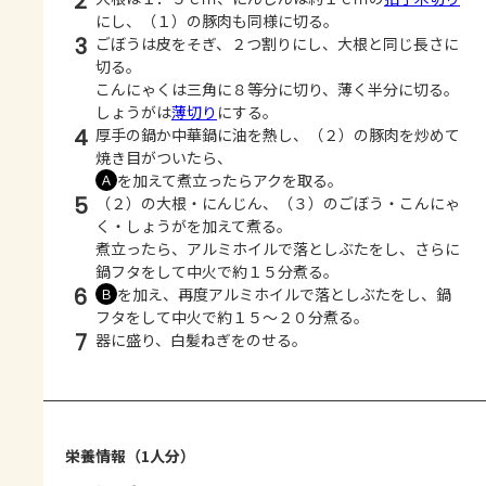
2
にし、（１）の豚肉も同様に切る。
3
ごぼうは皮をそぎ、２つ割りにし、大根と同じ長さに
切る。
こんにゃくは三角に８等分に切り、薄く半分に切る。
しょうがは
薄切り
にする。
4
厚手の鍋か中華鍋に油を熱し、（２）の豚肉を炒めて
焼き目がついたら、
を加えて煮立ったらアクを取る。
Ａ
5
（２）の大根・にんじん、（３）のごぼう・こんにゃ
く・しょうがを加えて煮る。
煮立ったら、アルミホイルで落としぶたをし、さらに
鍋フタをして中火で約１５分煮る。
6
を加え、再度アルミホイルで落としぶたをし、鍋
Ｂ
フタをして中火で約１５～２０分煮る。
7
器に盛り、白髪ねぎをのせる。
栄養情報（1人分）