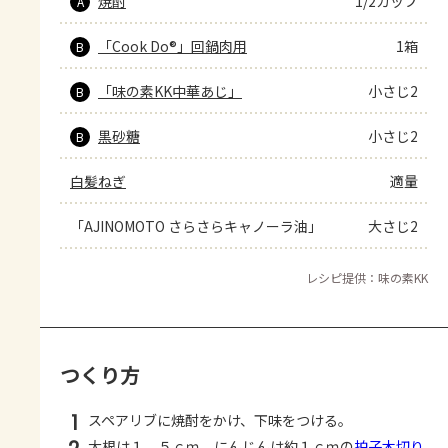
焼酎
1/2カップ
A
「Cook Do®」回鍋肉用
1箱
B
「味の素KK中華あじ」
小さじ2
B
黒砂糖
小さじ2
B
白髪ねぎ
適量
「AJINOMOTO さらさらキャノーラ油」
大さじ2
レシピ提供：味の素KK
つくり方
1
スペアリブに焼酎をかけ、下味をつける。
大根は１．５ｃｍ、にんじんは約１ｃｍの
拍子木切り