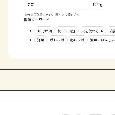
脂質
10.2 g
※
野菜摂取量はきのこ類・いも類を除く
関連キーワード
10分以内
簡単・時短
火を使わない
栄
洋風
秋レシピ
冬レシピ
瀬戸のほんじお