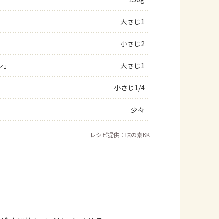
よくあるお問い合わせ
大さじ1
小さじ2
お買い物
ン」
大さじ1
AJINOMOTO PARK とは
小さじ1/4
少々
レシピ提供：味の素KK