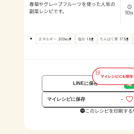
春菊やグレープフルーツを使った人気の
副菜レシピです。
10
分
エネルギー
塩分
たんぱく質
203
1.6
17.5
kcal
g
g
マイレシピにも保存
LINEに保存
マイレシピに保存
-
保存済み
このレシピを印刷する