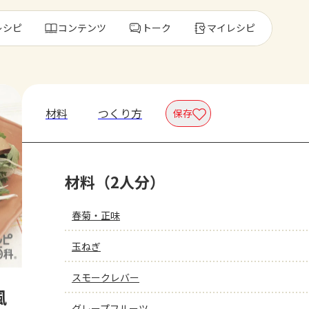
レシピ
コンテンツ
トーク
マイレシピ
レ
材料
つくり方
保存
人気の食材・
材料（2人分）
きゅうり
ゴーヤ
春菊・正味
玉ねぎ
スモークレバー
風
グレープフルーツ