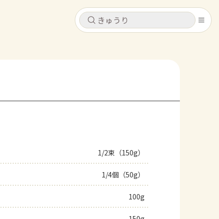
キャンセル
キャンセル
シピ
コンテンツ
ログインするとレシピを保存できます
ログイン
新規登録
レシピ
ホーム
なす
トマト
とうもろこし
ピーマン
みょうが
1/2束（150g）
コンテンツ
1/4個（50g）
レシピ
100g
トーク
150g