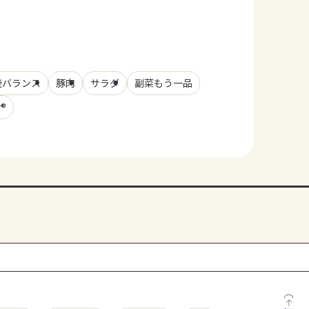
養バランス
豚肉
サラダ
副菜もう一品
®