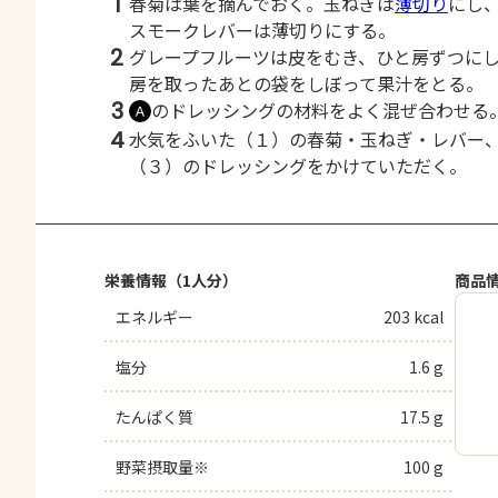
1
春菊は葉を摘んでおく。玉ねぎは
薄切り
にし
スモークレバーは薄切りにする。
2
グレープフルーツは皮をむき、ひと房ずつに
房を取ったあとの袋をしぼって果汁をとる。
3
のドレッシングの材料をよく混ぜ合わせる
Ａ
4
水気をふいた（１）の春菊・玉ねぎ・レバー
（３）のドレッシングをかけていただく。
栄養情報（1人分）
商品
エネルギー
203 kcal
塩分
1.6 g
たんぱく質
17.5 g
野菜摂取量※
100 g