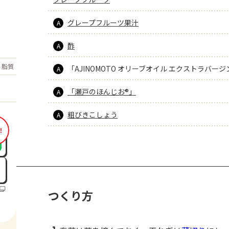
グレープフルーツ果汁
A
酢
A
もっと見る
脂質
10.2
「AJINOMOTO オリーブオイル エクストラバージ
g
A
「瀬戸のほんじお®」
A
粗びきこしょう
A
！
つくり方