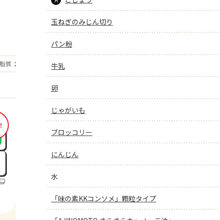
玉ねぎのみじん切り
パン粉
もっと見る
脂質
27.2
牛乳
g
卵
じゃがいも
！
ブロッコリー
にんじん
水
「味の素KKコンソメ」顆粒タイプ