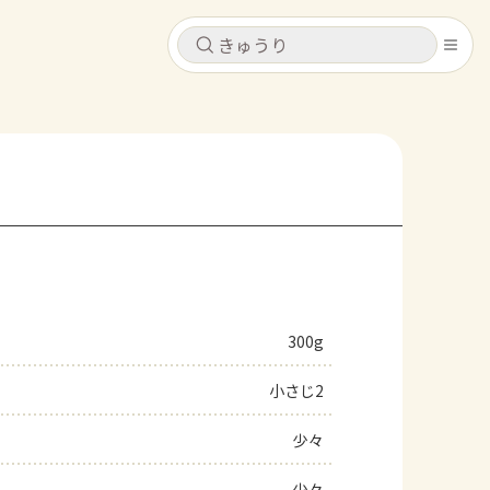
キャンセル
キャンセル
シピ
コンテンツ
ログインするとレシピを保存できます
ログイン
新規登録
レシピ
ホーム
なす
トマト
とうもろこし
ピーマン
みょうが
300g
コンテンツ
小さじ2
レシピ
少々
トーク
少々