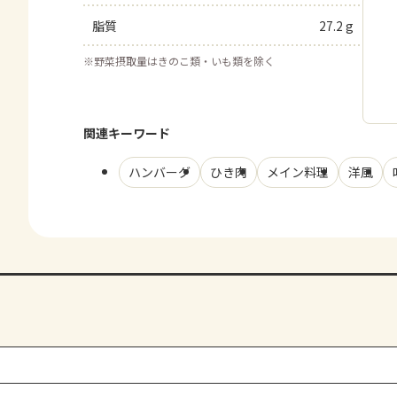
脂質
27.2 g
※
野菜摂取量はきのこ類・いも類を除く
関連キーワード
ハンバーグ
ひき肉
メイン料理
洋風