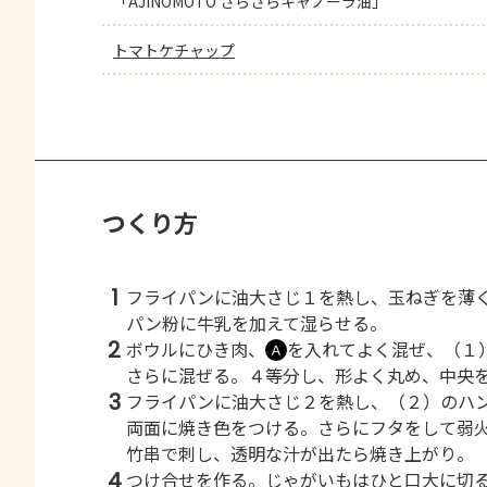
「AJINOMOTO さらさらキャノーラ油」
トマトケチャップ
つくり方
1
フライパンに油大さじ１を熱し、玉ねぎを薄
パン粉に牛乳を加えて湿らせる。
2
ボウルにひき肉、
を入れてよく混ぜ、（１
Ａ
さらに混ぜる。４等分し、形よく丸め、中央
3
フライパンに油大さじ２を熱し、（２）のハ
両面に焼き色をつける。さらにフタをして弱
竹串で刺し、透明な汁が出たら焼き上がり。
4
つけ合せを作る。じゃがいもはひと口大に切