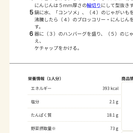
にんじんは５ｍｍ厚さの
輪切り
にして型抜き
5
鍋に水、「コンソメ」、（４）のじゃがいも
沸騰したら（４）のブロッコリー・にんじん
す。
6
器に（３）のハンバーグを盛り、（５）のじ
え、
ケチャップをかける。
栄養情報（1人分）
商品
エネルギー
393 kcal
塩分
2.1 g
たんぱく質
18.1 g
野菜摂取量※
73 g