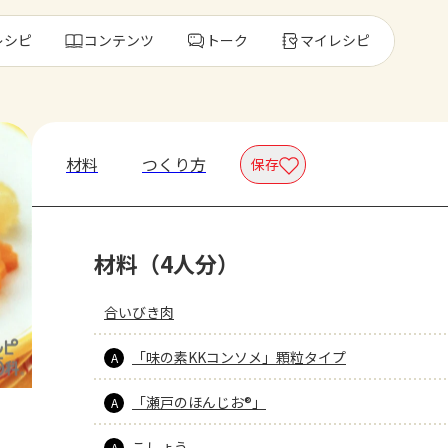
レシピ
コンテンツ
トーク
マイレシピ
レ
材料
つくり方
保存
人気の食材・
材料（4人分）
きゅうり
ゴーヤ
合いびき肉
「味の素KKコンソメ」顆粒タイプ
A
「瀬戸のほんじお®」
A
）
こしょう
A