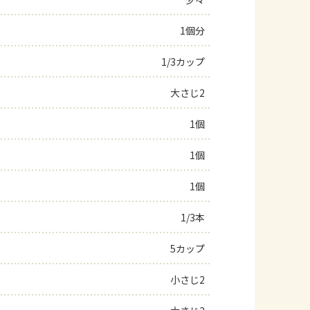
よくあるお問い合わせ
1個分
1/3カップ
お買い物
大さじ2
AJINOMOTO PARK とは
1個
1個
1個
1/3本
5カップ
小さじ2