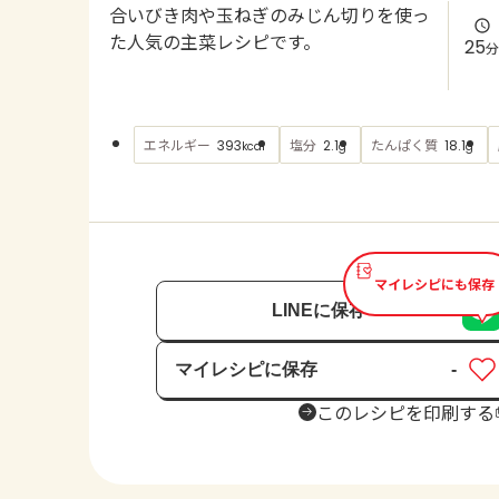
合いびき肉や玉ねぎのみじん切りを使っ
た人気の主菜レシピです。
25
分
エネルギー
塩分
たんぱく質
393
2.1
18.1
kcal
g
g
マイレシピにも保存
LINEに保存
マイレシピに保存
-
保存済み
このレシピを印刷する