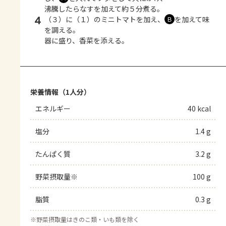
沸騰したらなすを加えて約５分煮る。
4
（３）に（１）のミニトマトを加え、
を加えて味
Ｂ
を調える。
器に盛り、香菜を添える。
栄養情報（1人分）
エネルギー
40 kcal
塩分
1.4 g
たんぱく質
3.2 g
野菜摂取量※
100 g
脂質
0.3 g
※
野菜摂取量はきのこ類・いも類を除く