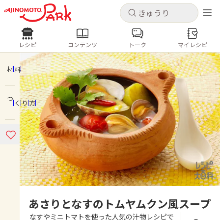
キャンセル
キャンセル
レシピ
コンテンツ
トーク
マイレシピ
レシピ
コンテンツ
ログインするとレシピを保存できます
ログイン
新規登録
材料
人気の食材・レシピ
つくり方
ホーム
きゅうり
なす
トマト
とうもろこし
ピーマン
みょうが
ゴーヤ
コンテンツ
レシピ
トーク
あさりとなすのトムヤムクン風スープ
なすやミニトマトを使った人気の汁物レシピで