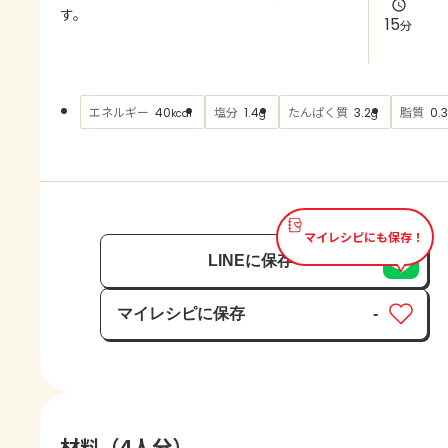
よくあるお問い合わせ
す。
15
分
お買い物
エネルギー
塩分
たんぱく質
脂質
40
1.4
3.2
0.3
kcal
g
g
AJINOMOTO PARK とは
マイレシピにも保存！
LINEに保存
マイレシピに保存
-
保存済み
材料（4人分）