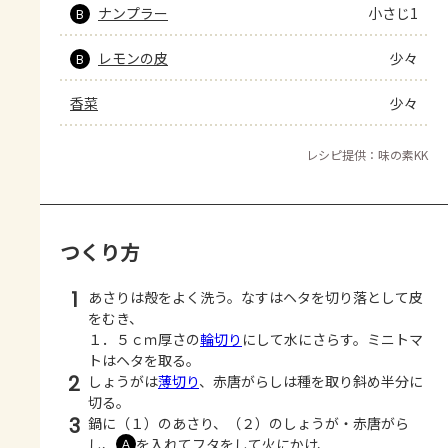
ナンプラー
小さじ1
B
レモンの皮
少々
B
香菜
少々
レシピ提供：味の素KK
つくり方
1
あさりは殻をよく洗う。なすはヘタを切り落として皮
をむき、
１．５ｃｍ厚さの
輪切り
にして水にさらす。ミニトマ
トはヘタを取る。
2
しょうがは
薄切り
、赤唐がらしは種を取り斜め半分に
切る。
3
鍋に（１）のあさり、（２）のしょうが・赤唐がら
し、
を入れてフタをして火にかけ、
Ａ