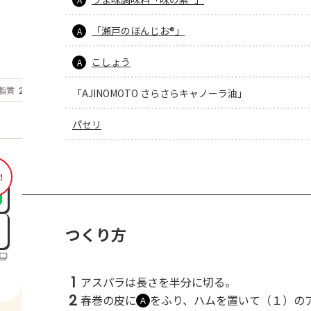
「瀬戸のほんじお®」
A
こしょう
A
もっと見る
脂質
2.6
「AJINOMOTO さらさらキャノーラ油」
g
パセリ
！
つくり方
1
アスパラは長さを半分に切る。
2
春巻の皮に
をふり、ハムを置いて（１）の
Ａ