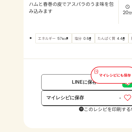
ハムと春巻の皮でアスパラのうま味を包
み込みます
20
分
エネルギー
塩分
たんぱく質
57
0.6
4.4
kcal
g
g
マイレシピにも保存
LINEに保存
マイレシピに保存
-
保存済み
このレシピを印刷する