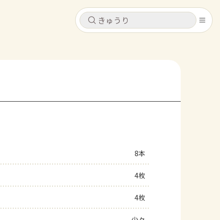
キャンセル
キャンセル
シピ
コンテンツ
ログインするとレシピを保存できます
ログイン
新規登録
レシピ
ホーム
なす
トマト
とうもろこし
ピーマン
みょうが
8本
コンテンツ
4枚
レシピ
4枚
トーク
少々