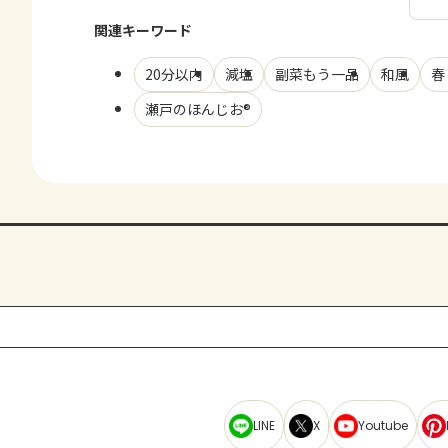
関連キーワード
20分以内
減塩
副菜もう一品
和風
春
瀬戸のほんじお®
LINE
X
Youtube