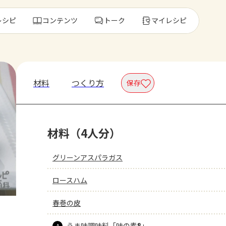
レシピ
コンテンツ
トーク
マイレシピ
レ
材料
つくり方
保存
人気の食材・
材料（4人分）
きゅうり
ゴーヤ
グリーンアスパラガス
ロースハム
春巻の皮
うま味調味料「味の素®」
A