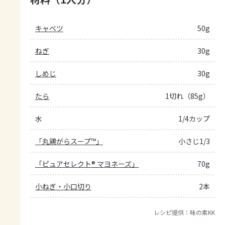
キャベツ
50g
ねぎ
30g
しめじ
30g
たら
1切れ（85g）
水
1/4カップ
「丸鶏がらスープ™」
小さじ1/3
「ピュアセレクト® マヨネーズ」
70g
小ねぎ・小口切り
2本
レシピ提供：味の素KK