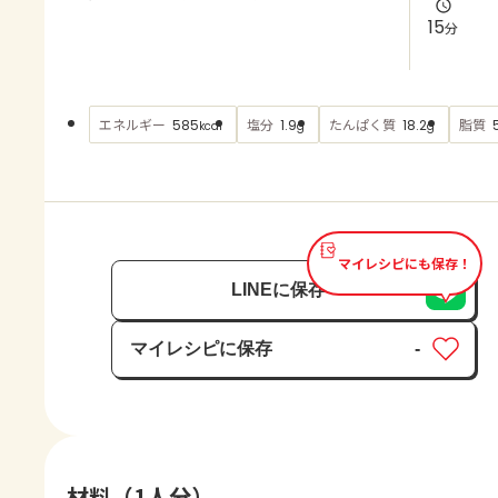
よくあるお問い合わせ
15
分
お買い物
エネルギー
塩分
たんぱく質
脂質
585
1.9
18.2
kcal
g
g
AJINOMOTO PARK とは
マイレシピにも保存！
LINEに保存
マイレシピに保存
-
保存済み
材料（1人分）