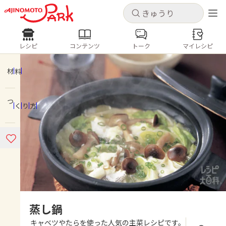
キャンセル
キャンセル
レシピ
コンテンツ
トーク
マイレシピ
レシピ
コンテンツ
ログインするとレシピを保存できます
ログイン
新規登録
材料
人気の食材・レシピ
つくり方
ホーム
きゅうり
なす
トマト
とうもろこし
ピーマン
みょうが
ゴーヤ
コンテンツ
レシピ
トーク
蒸し鍋
キャベツやたらを使った人気の主菜レシピです。