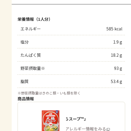
栄養情報（1人分）
エネルギー
585 kcal
塩分
1.9 g
たんぱく質
18.2 g
野菜摂取量※
93 g
脂質
53.4 g
※
野菜摂取量はきのこ類・いも類を除く
商品情報
「丸鶏がらスープ™」
商品・アレルギー情報をみる