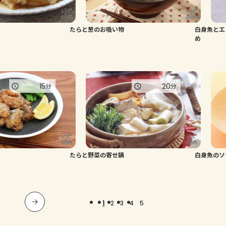
たらと葱のお吸い物
白身魚とエ
め
15
20
分
分
たらと野菜の寄せ鍋
白身魚のソ
1
2
3
4
5