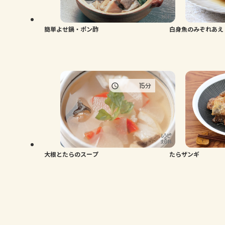
簡単よせ鍋・ポン酢
白身魚のみぞれあえ
15
分
大根とたらのスープ
たらザンギ