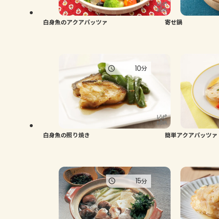
白身魚のアクアパッツァ
寄せ鍋
10
分
白身魚の照り焼き
簡単アクアパッツァ
15
分