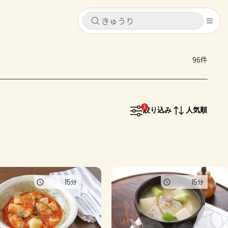
キャンセル
キャンセル
96件
シピ
コンテンツ
ログインするとレシピを保存できます
ログイン
新規登録
1
レシピ
絞り込み
人気順
ホーム
なす
トマト
とうもろこし
ピーマン
みょうが
コンテンツ
15
15
分
分
レシピ
トーク