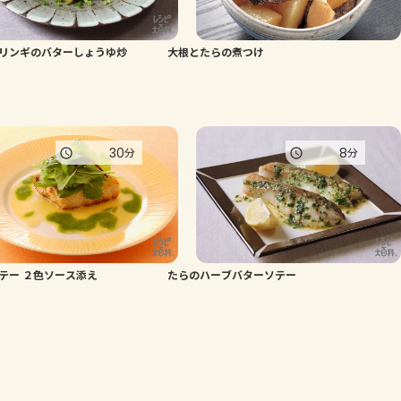
リンギのバターしょうゆ炒
大根とたらの煮つけ
30
8
分
分
テー ２色ソース添え
たらのハーブバターソテー