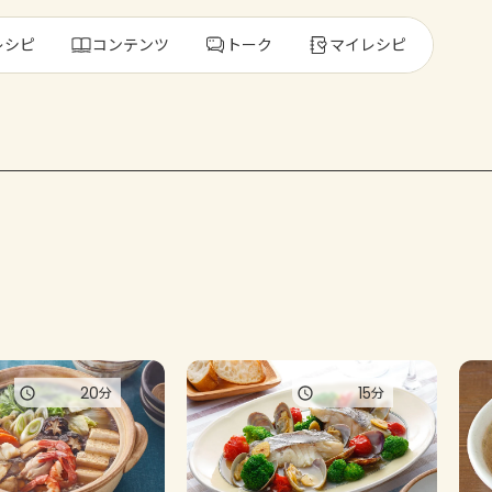
レシピ
コンテンツ
トーク
マイレシピ
レ
人気の食材・
きゅうり
ゴーヤ
20
15
分
分