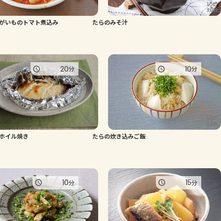
よくあるお問い合わせ
がいものトマト煮込み
たらのみそ汁
お買い物
20
10
分
分
AJINOMOTO PARK とは
ホイル焼き
たらの炊き込みご飯
10
15
分
分