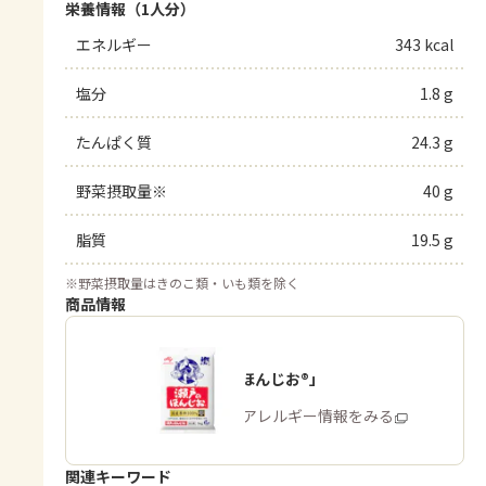
栄養情報（1人分）
エネルギー
343 kcal
塩分
1.8 g
たんぱく質
24.3 g
野菜摂取量※
40 g
脂質
19.5 g
※
野菜摂取量はきのこ類・いも類を除く
商品情報
「瀬戸のほんじお®」
商品・アレルギー情報をみる
関連キーワード