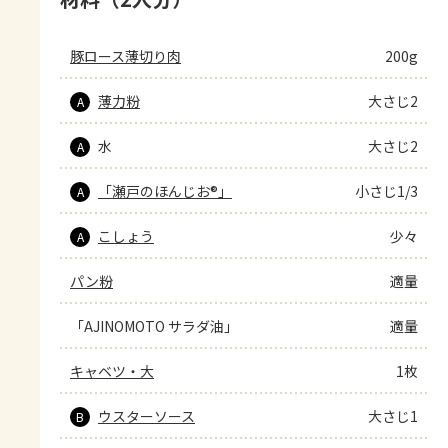
豚ロース薄切り肉
200g
薄力粉
大さじ2
A
水
大さじ2
A
「瀬戸のほんじお®」
小さじ1/3
A
こしょう
少々
A
パン粉
適量
「AJINOMOTO サラダ油」
適量
キャベツ・大
1枚
ウスターソース
大さじ1
B