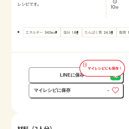
よくあるお問い合わせ
レシピです。
10
分
お買い物
エネルギー
塩分
たんぱく質
脂質
343
1.8
24.3
kcal
g
g
AJINOMOTO PARK とは
マイレシピにも保存！
LINEに保存
マイレシピに保存
-
保存済み
材料（2人分）