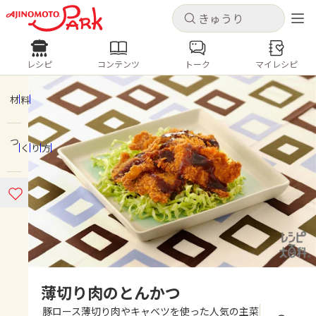
キャンセル
キャンセル
レシピ
コンテンツ
トーク
マイレシピ
レシピ
コンテンツ
ログインするとレシピを保存できます
ログイン
新規登録
材料
人気の食材・レシピ
つくり方
ホーム
きゅうり
なす
トマト
とうもろこし
ピーマン
みょうが
ゴーヤ
コンテンツ
レシピ
トーク
薄切り肉のとんかつ
豚ロース薄切り肉やキャベツを使った人気の主菜