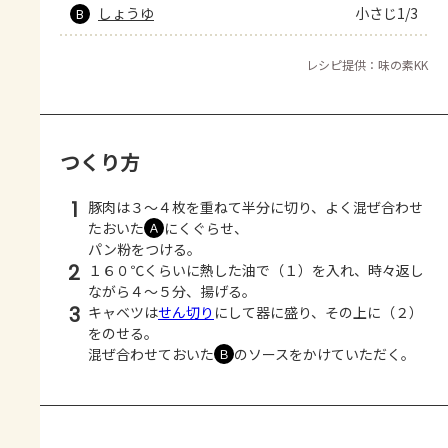
しょうゆ
小さじ1/3
B
レシピ提供：味の素KK
つくり方
1
豚肉は３～４枚を重ねて半分に切り、よく混ぜ合わせ
たおいた
にくぐらせ、
Ａ
パン粉をつける。
2
１６０℃くらいに熱した油で（１）を入れ、時々返し
ながら４～５分、揚げる。
3
キャベツは
せん切り
にして器に盛り、その上に（２）
をのせる。
混ぜ合わせておいた
のソースをかけていただく。
Ｂ