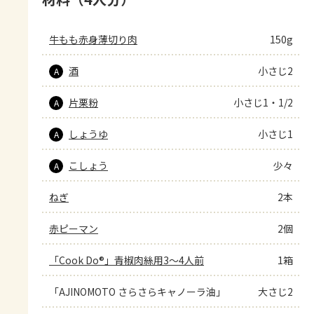
牛もも赤身薄切り肉
150g
酒
小さじ2
A
片栗粉
小さじ1・1/2
A
しょうゆ
小さじ1
A
こしょう
少々
A
ねぎ
2本
赤ピーマン
2個
「Cook Do®」青椒肉絲用3～4人前
1箱
「AJINOMOTO さらさらキャノーラ油」
大さじ2