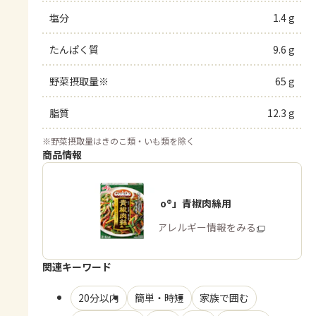
塩分
1.4 g
たんぱく質
9.6 g
野菜摂取量※
65 g
脂質
12.3 g
※
野菜摂取量はきのこ類・いも類を除く
商品情報
「Cook Do®」青椒肉絲用
商品・アレルギー情報をみる
関連キーワード
20分以内
簡単・時短
家族で囲む