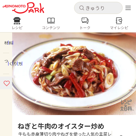
キャンセル
キャンセル
レシピ
コンテンツ
トーク
マイレシピ
レシピ
コンテンツ
ログインするとレシピを保存できます
ログイン
新規登録
材料
人気の食材・レシピ
つくり方
ホーム
きゅうり
なす
トマト
とうもろこし
ピーマン
みょうが
ゴーヤ
コンテンツ
レシピ
トーク
ねぎと牛肉のオイスター炒め
牛もも赤身薄切り肉やねぎを使った人気の主菜レ