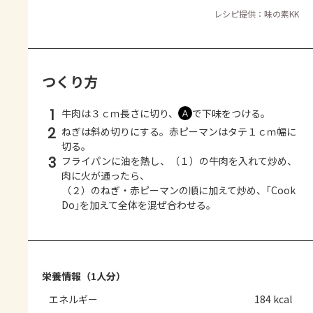
レシピ提供：味の素KK
つくり方
1
牛肉は３ｃｍ長さに切り、
で下味をつける。
Ａ
2
ねぎは斜め切りにする。赤ピーマンはタテ１ｃｍ幅に
切る。
3
フライパンに油を熱し、（１）の牛肉を入れて炒め、
肉に火が通ったら、
（２）のねぎ・赤ピーマンの順に加えて炒め、｢Cook
Do｣を加えて全体を混ぜ合わせる。
栄養情報（1人分）
エネルギー
184 kcal