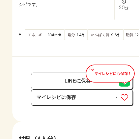
よくあるお問い合わせ
シピです。
20
分
お買い物
エネルギー
塩分
たんぱく質
脂質
184
1.4
9.6
12
kcal
g
g
AJINOMOTO PARK とは
マイレシピにも保存！
LINEに保存
マイレシピに保存
-
保存済み
材料（4人分）