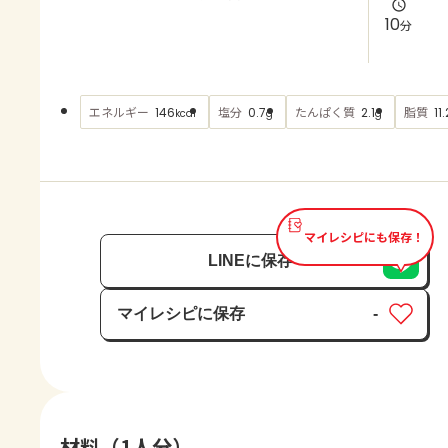
よくあるお問い合わせ
10
分
お買い物
エネルギー
塩分
たんぱく質
脂質
146
0.7
2.1
11.
kcal
g
g
AJINOMOTO PARK とは
マイレシピにも保存！
LINEに保存
マイレシピに保存
-
保存済み
材料（1人分）