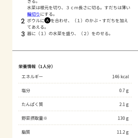
きる。
水菜は根元を切り、３ｃｍ長さに切る。すだちは薄い
輪切り
にする。
2
ボウルに
を合わせ、（１）のかぶ・すだちを加え
Ａ
てあえる。
3
器に（１）の水菜を盛り、（２）をのせる。
栄養情報（1人分）
エネルギー
146 kcal
塩分
0.7 g
たんぱく質
2.1 g
野菜摂取量※
130 g
脂質
11.2 g