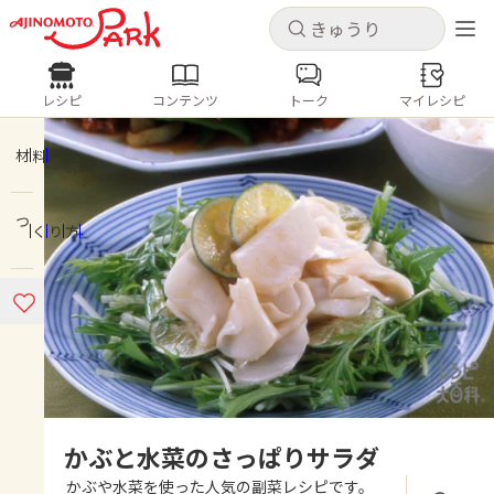
キャンセル
キャンセル
レシピ
コンテンツ
トーク
マイレシピ
レシピ
コンテンツ
ログインするとレシピを保存できます
ログイン
新規登録
材料
人気の食材・レシピ
つくり方
ホーム
きゅうり
なす
トマト
とうもろこし
ピーマン
みょうが
ゴーヤ
コンテンツ
レシピ
トーク
かぶと水菜のさっぱりサラダ
かぶや水菜を使った人気の副菜レシピです。