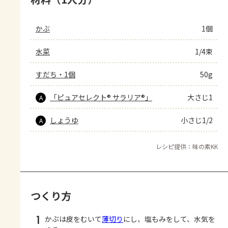
かぶ
1個
水菜
1/4束
すだち・1個
50g
「ピュアセレクト® サラリア®」
大さじ1
A
しょうゆ
小さじ1/2
A
レシピ提供：味の素KK
つくり方
1
かぶは皮をむいて
薄切り
にし、塩もみをして、水気を