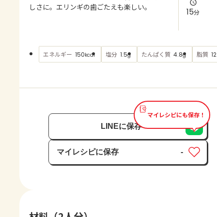
よくあるお問い合わせ
しさに。エリンギの歯ごたえも楽しい。
15
分
お買い物
エネルギー
塩分
たんぱく質
脂質
150
1.5
4.8
12
kcal
g
g
AJINOMOTO PARK とは
マイレシピにも保存！
LINEに保存
マイレシピに保存
-
保存済み
材料（2人分）