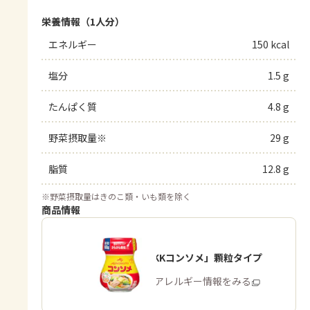
栄養情報（1人分）
エネルギー
150 kcal
塩分
1.5 g
たんぱく質
4.8 g
野菜摂取量※
29 g
脂質
12.8 g
※
野菜摂取量はきのこ類・いも類を除く
商品情報
「味の素KKコンソメ」顆粒タイプ
商品・アレルギー情報をみる