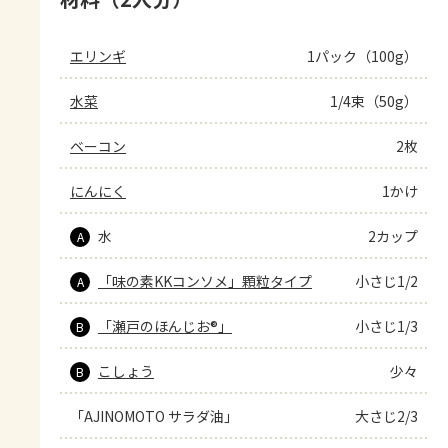
エリンギ
1パック（100g）
水菜
1/4束（50g）
ベーコン
2枚
にんにく
1かけ
水
2カップ
A
「味の素KKコンソメ」顆粒タイプ
小さじ1/2
A
「瀬戸のほんじお®」
小さじ1/3
B
こしょう
少々
B
「AJINOMOTO サラダ油」
大さじ2/3