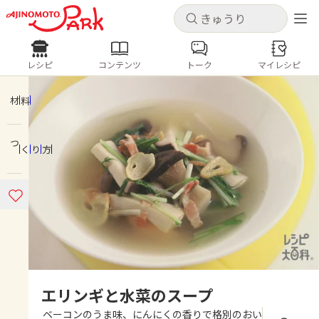
キャンセル
キャンセル
レシピ
コンテンツ
トーク
マイレシピ
レシピ
コンテンツ
ログインするとレシピを保存できます
ログイン
新規登録
材料
人気の食材・レシピ
つくり方
ホーム
きゅうり
なす
トマト
とうもろこし
ピーマン
みょうが
ゴーヤ
コンテンツ
レシピ
トーク
エリンギと水菜のスープ
ベーコンのうま味、にんにくの香りで格別のおい