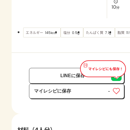
よくあるお問い合わせ
10
分
お買い物
エネルギー
塩分
たんぱく質
脂質
145
0.5
7.1
11
kcal
g
g
AJINOMOTO PARK とは
マイレシピにも保存！
LINEに保存
マイレシピに保存
-
保存済み
材料（4人分）