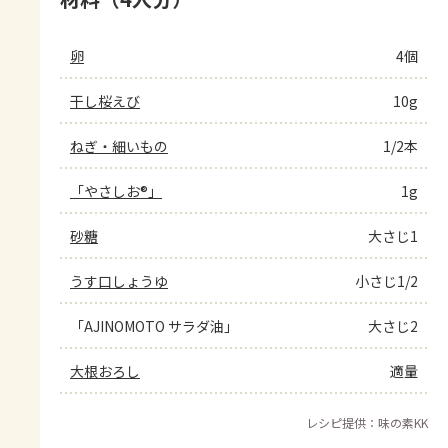
卵
4個
干し桜えび
10g
ねぎ・細いもの
1/2本
「やさしお®」
1g
砂糖
大さじ1
うす口しょうゆ
小さじ1/2
「AJINOMOTO サラダ油」
大さじ2
大根おろし
適量
レシピ提供：味の素KK