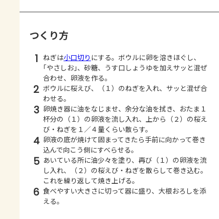
つくり方
1
ねぎは
小口切り
にする。ボウルに卵を溶きほぐし、
｢やさしお｣、砂糖、うす口しょうゆを加えサッと混ぜ
合わせ、卵液を作る。
2
ボウルに桜えび、（１）のねぎを入れ、サッと混ぜ合
わせる。
3
卵焼き器に油をなじませ、余分な油を拭き、おたま１
杯分の（１）の卵液を流し入れ、上から（２）の桜え
び・ねぎを１／４量くらい散らす。
4
卵液の底が焼けて固まってきたら手前に向かって巻き
込んで向こう側にすべらせる。
5
あいている所に油少々を塗り、再び（１）の卵液を流
し入れ、（２）の桜えび・ねぎを散らして巻き込む。
これを繰り返して焼き上げる。
6
食べやすい大きさに切って器に盛り、大根おろしを添
える。