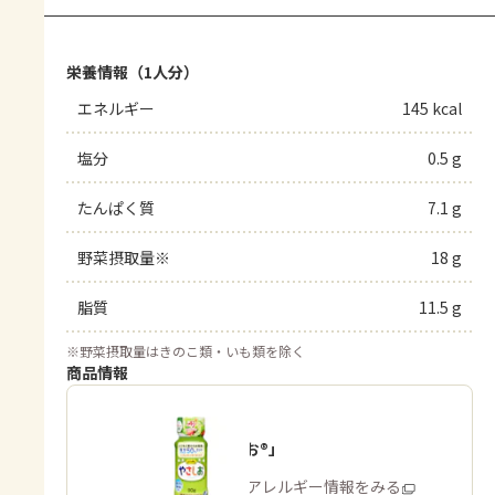
栄養情報（1人分）
エネルギー
145 kcal
塩分
0.5 g
たんぱく質
7.1 g
野菜摂取量※
18 g
脂質
11.5 g
※
野菜摂取量はきのこ類・いも類を除く
商品情報
「やさしお®」
商品・アレルギー情報をみる