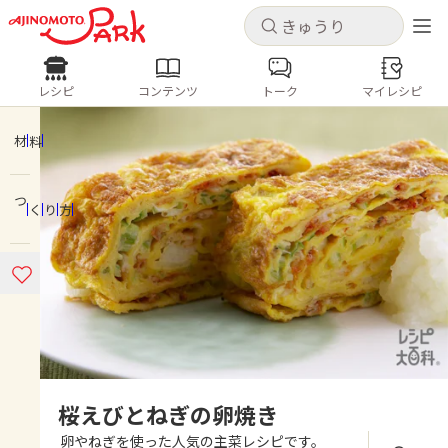
キャンセル
キャンセル
レシピ
コンテンツ
トーク
マイレシピ
レシピ
コンテンツ
ログインするとレシピを保存できます
ログイン
新規登録
材料
人気の食材・レシピ
つくり方
ホーム
きゅうり
なす
トマト
とうもろこし
ピーマン
みょうが
ゴーヤ
コンテンツ
レシピ
トーク
桜えびとねぎの卵焼き
卵やねぎを使った人気の主菜レシピです。